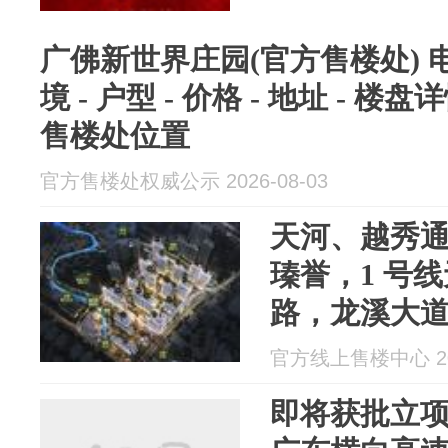
广佛新世界庄园(官方售楼处) 电话
境 - 户型 - 价格 - 地址 - 楼盘详
售楼处位置
官方售楼处权威公示 2026-08-03
天河、越秀
瑧誉，1 号
路，龙溪大
广佛长期跨
官方线上售楼中心 202
即将获批立项