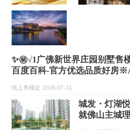
✨㊙√1广佛新世界庄园别墅售楼
百度百科-官方优选品质好房※
线上售楼处 2026-07-31
城发・灯湖悦
就佛山主城