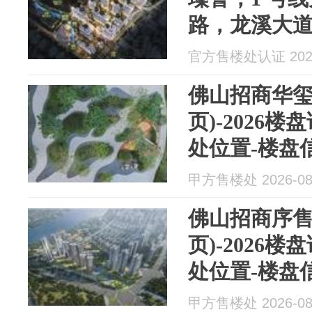
路，龙溪大
广佛长期跨
官方售楼处认证 2026
佛山招商华玺
页)-2026
处位置-楼盘
甲方售楼处 2026-08
佛山招商序售
页)-2026
处位置-楼盘
甲方售楼处 2026-08