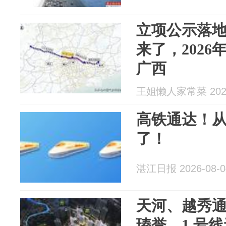
立项公示落
来了，2026
广西
王姐懒人家常菜 2026
高铁通达！
了！
湛江日报 2026-08-0
天河、越秀
瑧誉，1 号