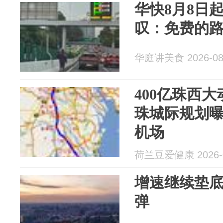
华快8月8日
叹：免费的
华庭讲美食 2026-08
400亿珠西
珠城际规划
机场
荷兰豆爱健康 2026-0
增速继续垫底
弹