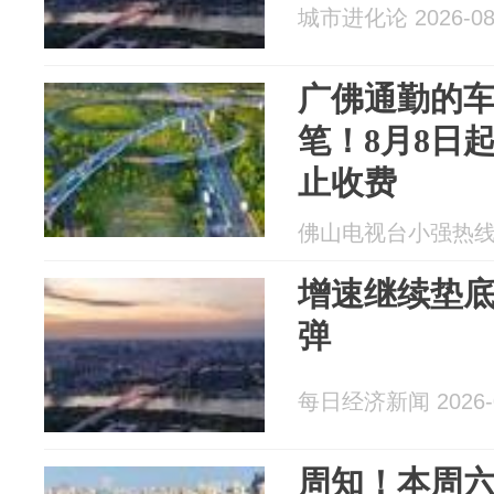
城市进化论 2026-08
广佛通勤的
笔！8月8日
止收费
佛山电视台小强热线 20
增速继续垫底
弹
每日经济新闻 2026-0
周知！本周