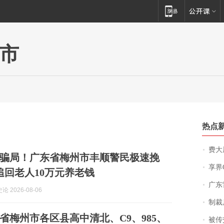
市
热点
费大厨
骗局！广东省梅州市丰顺警民极速挽
享界
追回老人10万元养老钱
广东雷州
 2026-08-06
制裁
东省梅州市各区县高中清北、C9、985、
被传交付严重超