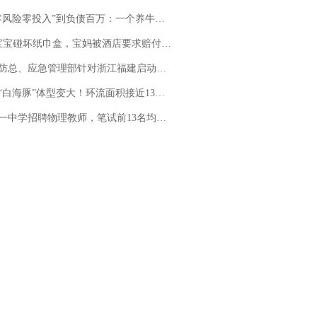
险零投入”到负债百万：一个养牛项目崩盘后，谁该为农户的贷款买单丨红星调查
坏纸巾盒，宝妈被酒店要求赔付924元！三亚一酒店回复：骨瓷定制！网友一查价格，吵翻了
总、应急管理部针对浙江福建启动防汛防台风四级应急响应
白海豚”体型变大！环流面积接近13个浙江那么大
招聘物理教师，笔试前13名均遭淘汰？教育局：已叫停招聘，成立调查组全面核查