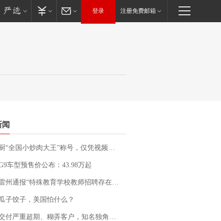
登录
注册免费邮箱
新闻
“全国小炒肉大王”称号，仅凭视频评出？中国烹饪协会回应
G9车型预售价公布：43.98万起
通报“特殊教育学校教师招聘存在违规行为”：已启动问责程序 副校长被停职
瓜子饺子，美国怕什么？
期、糊弄客户，知名独角兽车企创始人回应：都没证据，将依法采取措施，“本人长期与美国交管局保持沟通，对方表示肯定”