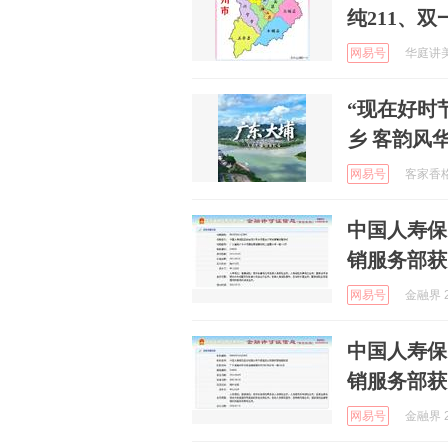
纯211、
网易号
华庭讲美食
“现在好时
乡 客韵风
网易号
客家香格里
中国人寿保
销服务部获
网易号
金融界 2
中国人寿保
销服务部获
网易号
金融界 2