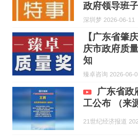
政府领导班
建领任深圳
深圳梦 2026-06-11
记|深圳特事
【广东省肇
庆市政府质
知
臻卓咨询 2026-06-0
广东省政
工公布 （来
21世纪经济报道 2026