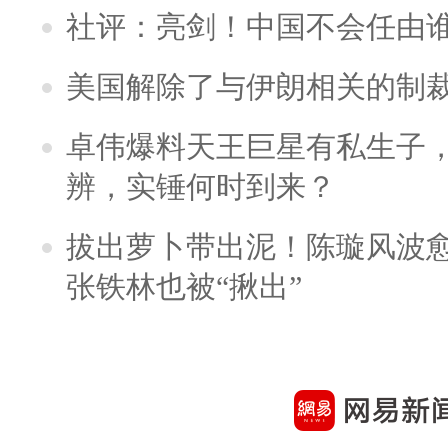
社评：亮剑！中国不会任由
美国解除了与伊朗相关的制
卓伟爆料天王巨星有私生子
辨，实锤何时到来？
拔出萝卜带出泥！陈璇风波
张铁林也被“揪出”