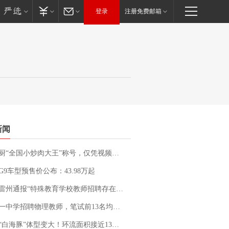
登录
注册免费邮箱
新闻
“全国小炒肉大王”称号，仅凭视频评出？中国烹饪协会回应
G9车型预售价公布：43.98万起
通报“特殊教育学校教师招聘存在违规行为”：已启动问责程序 副校长被停职
招聘物理教师，笔试前13名均遭淘汰？教育局：已叫停招聘，成立调查组全面核查
白海豚”体型变大！环流面积接近13个浙江那么大