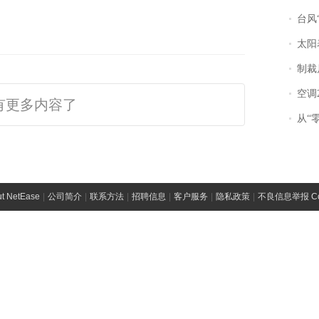
台风“
太阳
制裁
空调
有更多内容了
从“零风
t NetEase
|
公司简介
|
联系方法
|
招聘信息
|
客户服务
|
隐私政策
|
不良信息举报 Comp