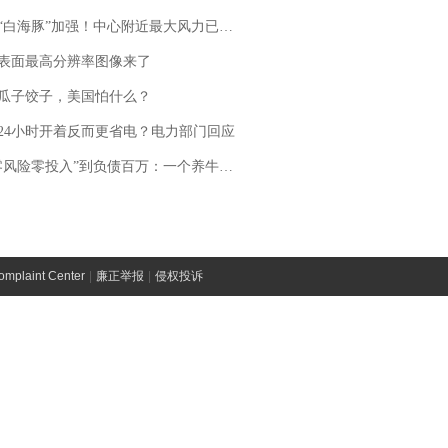
白海豚”加强！中心附近最大风力已达15级 最新研判
表面最高分辨率图像来了
瓜子饺子，美国怕什么？
24小时开着反而更省电？电力部门回应
险零投入”到负债百万：一个养牛项目崩盘后，谁该为农户的贷款买单丨红星调查
laint Center
|
廉正举报
|
侵权投诉