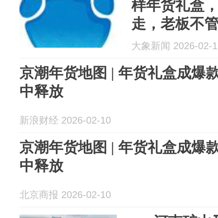
样年货礼盒，
走，老板不
管往多了发”
大象新闻 2026-02-1
京潮年货地图 | 年货礼盒成爆款 年味消费在超
中释放
新浪财经 2026-02-10
京潮年货地图 | 年货礼盒成爆
中释放
北京商报 2026-02-10