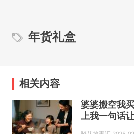
年货礼盒
相关内容
婆婆搬空我
上我一句话
晓艾故事汇 2026-02