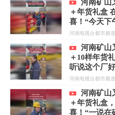
河南矿山
＋年货礼盒 
喜！“今天下
东西又有钱”
河南电视台都市频道 20
河南矿山
＋10样年货
听说这个厂好
确实好
河南电视台都市频道 20
河南矿山
＋年货礼盒
喜！“一说在