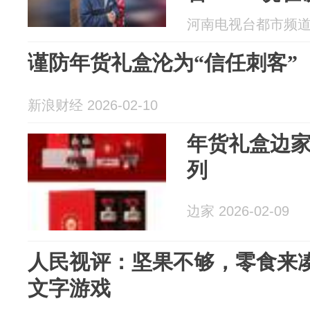
羡慕 今年终
河南电视台都市频道 20
谨防年货礼盒沦为“信任刺客”
新浪财经 2026-02-10
年货礼盒边
列
边家 2026-02-09
人民视评：坚果不够，零食来
文字游戏