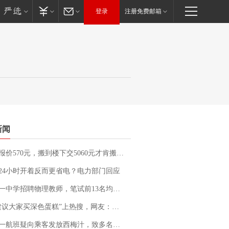
登录
注册免费邮箱
新闻
价570元，搬到楼下交5060元才肯搬上楼！女子傻眼了……
24小时开着反而更省电？电力部门回应
招聘物理教师，笔试前13名均遭淘汰？教育局：已叫停招聘，成立调查组全面核查
建议大家买深色蛋糕”上热搜，网友：天塌了！
客发放西梅汁，致多名乘客在飞行途中排队上厕所！乘客：机上100多人只有2个厕所；客服回应：并非每架飞机都会发放西梅汁