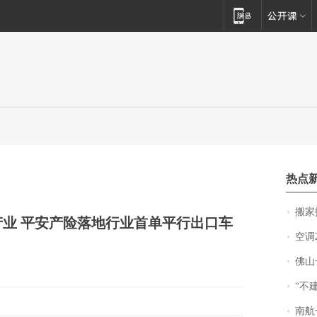
热点
搬家报
产业 平安产险落地行业首单平行出口车
空调
佛山一中学
“不
南航一航班疑向乘