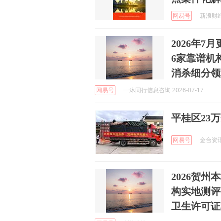
网易号
新浪财经 
2026年
6家靠谱机
消杀细分领
网易号
一沐同行信息咨询 2026-07-17
平桂区23
网易号
金台资讯 
2026贺
构实地测评
卫生许可证