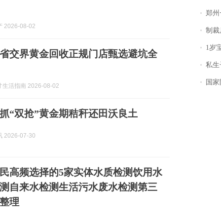
郑州一汉堡店
2026-08-02
制裁
1岁宝宝碰
州三省交界黄金回收正规门店甄选避坑全
私生子
国家防
活指南 2026-08-02
抓“双抢”黄金期秸秆还田沃良土
2026-07-30
州市民高频选择的5家实体水质检测饮用水
测自来水检测生活污水废水检测第三
整理