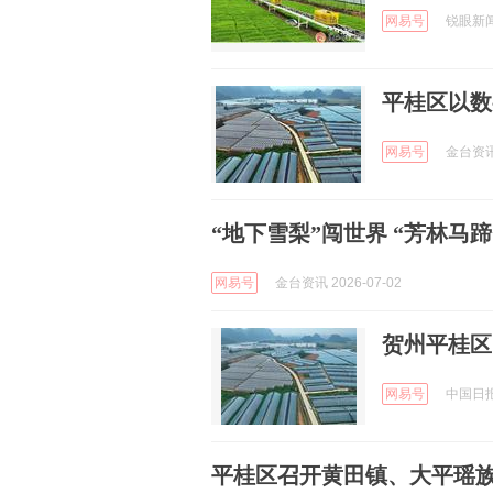
网易号
锐眼新闻 
平桂区以数
网易号
金台资讯 
“地下雪梨”闯世界 “芳林马蹄
网易号
金台资讯 2026-07-02
贺州平桂区
网易号
中国日报网
平桂区召开黄田镇、大平瑶