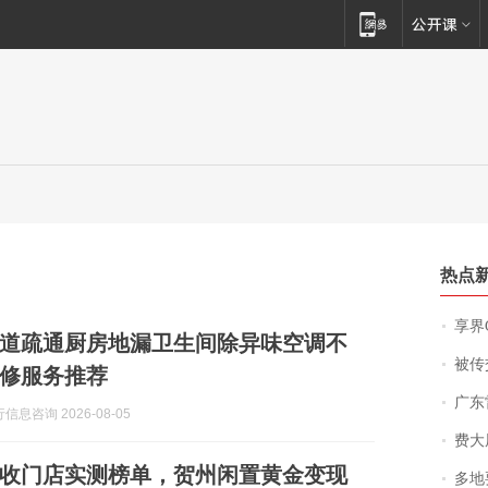
热点
享界
州管道疏通厨房地漏卫生间除异味空调不
被传交付严重超
修服务推荐
广东雷州
息咨询 2026-08-05
费大厨
收门店实测榜单，贺州闲置黄金变现
多地