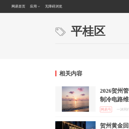
网易首页
应用
无障碍浏览
平桂区
相关内容
2026贺
制冷电路维
网易号
一沐同行信
贺州黄金回