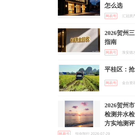
怎么选
网易号
汇冠房产 
2026贺
指南
网易号
淮安德才生
平桂区：抢
网易号
金台资讯 
2026贺
检测井水检
方实地测评
网易号
恒创智行 2026-07-29