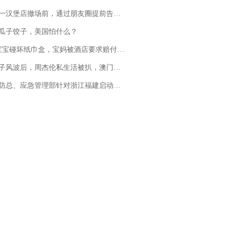
撤场前，通过朋友圈提前告知逐一退费，有顾客仅剩1元也全被退回，分文不少；顾客：言而有信，让人感动
瓜子饺子，美国怕什么？
坏纸巾盒，宝妈被酒店要求赔付924元！三亚一酒店回复：骨瓷定制！网友一查价格，吵翻了
风波后，周杰伦私生活被扒，澳门输10亿传闻早已经水落石出
总、应急管理部针对浙江福建启动防汛防台风四级应急响应