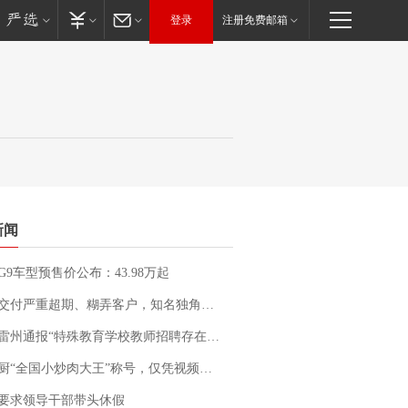
登录
注册免费邮箱
新闻
G9车型预售价公布：43.98万起
期、糊弄客户，知名独角兽车企创始人回应：都没证据，将依法采取措施，“本人长期与美国交管局保持沟通，对方表示肯定”
通报“特殊教育学校教师招聘存在违规行为”：已启动问责程序 副校长被停职
“全国小炒肉大王”称号，仅凭视频评出？中国烹饪协会回应
要求领导干部带头休假