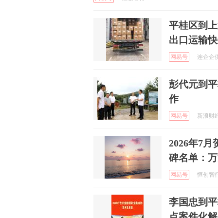
平桂区到上海进
出口运输快
网易号
连企企供应
彭代元到平
作
网易号
新浪财经 
2026年7
碑名单：万
网易号
恒创智行 
李国忠到平
点案件化解