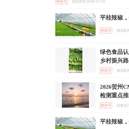
网易号
创达咨询 2026-07-10
平桂辣椒，
网易号
速览新闻 
绿色食品认
乡村振兴路
网易号
速览新闻 
2026贺
检测重点推
网易号
创睿达行信
平桂辣椒，