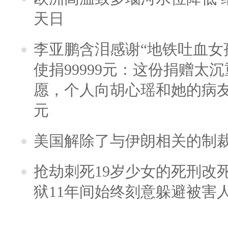
天日
李亚鹏含泪感谢“地铁吐血女
使捐99999元：这份捐赠太
愿，个人向胡心瑶和她的病友之
元
美国解除了与伊朗相关的制
抢劫刺死19岁少女的死刑改
狱11年间始终刻意躲避被害