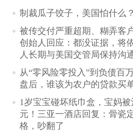
制裁瓜子饺子，美国怕什么
被传交付严重超期、糊弄客
创始人回应：都没证据，将依
人长期与美国交管局保持沟通
从“零风险零投入”到负债百
盘后，谁该为农户的贷款买
1岁宝宝碰坏纸巾盒，宝妈被酒
元！三亚一酒店回复：骨瓷
格，吵翻了