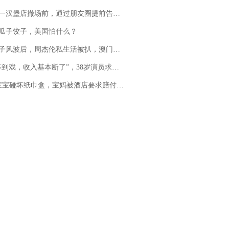
撤场前，通过朋友圈提前告知逐一退费，有顾客仅剩1元也全被退回，分文不少；顾客：言而有信，让人感动
瓜子饺子，美国怕什么？
风波后，周杰伦私生活被扒，澳门输10亿传闻早已经水落石出
，收入基本断了”，38岁演员求职景区NPC：工作量断崖式下跌，留给我试错的时间不多了
坏纸巾盒，宝妈被酒店要求赔付924元！三亚一酒店回复：骨瓷定制！网友一查价格，吵翻了