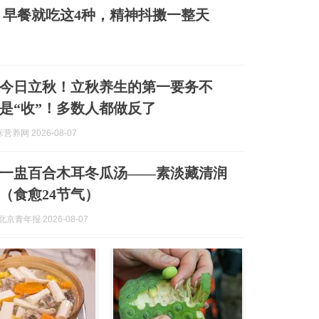
早餐就吃这4种，精神抖擞一整天
今日立秋！立秋养生的第一要务不
而是“收”！多数人都做反了
养网 2026-08-07
一盅百合木耳冬瓜汤——素淡藏清润
（食愈24节气）
京青年报 2026-08-07