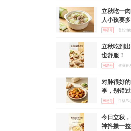
立秋吃一肉
人小孩要多
网易号
普陀动物世
立秋吃到出
也舒服！
网易号
健身狂人 
对肺很好的
季，别错过
网易号
牛锅巴小钒
今日立秋，
神抖擞一整