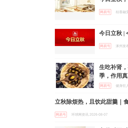
网易号
桔香融安 
今日立秋 
网易号
涿州发布 
生吃补肾，
季，作用真
网易号
健身狂人 
立秋除烦热，且饮此甜羹｜
网易号
环球网资讯 2026-08-07