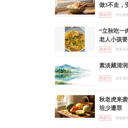
做3不走，
网易号
开心美食白
“立秋吃一
老人小孩要
网易号
阿莱美食汇
素淡藏清润
网易号
金台资讯 
秋老虎来袭
坦少遭罪
网易号
怪咖家居百