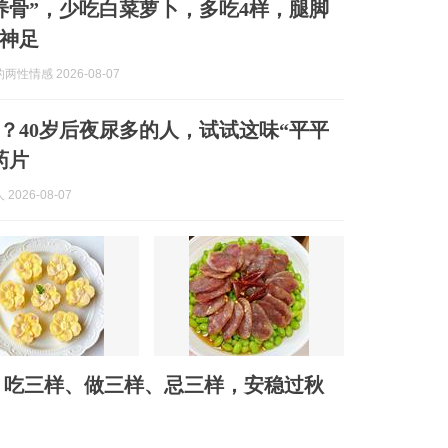
养骨”，少吃白菜萝卜，多吃4样，腿脚
神足
性情感 2026-08-07
？40岁后夜尿多的人，试试这味“平平
药片
2026-08-07
：吃三样、做三样、忌三样，安稳过秋