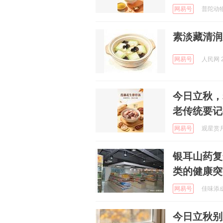
网易号
普陀动物世
素淡藏清润
网易号
人民网 2
今日立秋，
老传统要记
网易号
观星赏月 
银耳山药复
类的健康突
网易号
佳味添成 
今日立秋别