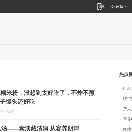
热点
广东雷州
加糯米粉，没想到太好吃了，不炸不煎
被传交付严重超
子馒头还好吃
费大厨
6-08-07
享界
汤——素淡藏清润 从容养阴津
多地