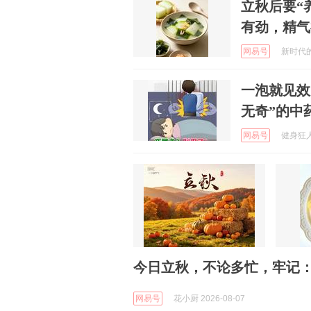
立秋后要“
有劲，精气
网易号
新时代的两
一泡就见效
无奇”的中
网易号
健身狂人 
今日立秋，不论多忙，牢记
网易号
花小厨 2026-08-07