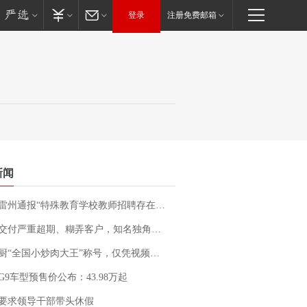
登录
注册免费邮箱
新闻
通报“特殊教育学校教师招聘存在违规行为”：已启动问责程序 副校长被停职
期、糊弄客户，知名独角兽车企创始人回应：都没证据，将依法采取措施，“本人长期与美国交管局保持沟通，对方表示肯定”
“全国小炒肉大王”称号，仅凭视频评出？中国烹饪协会回应
G9车型预售价公布：43.98万起
要求领导干部带头休假