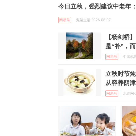
今日立秋，强烈建议中老年：
网易号
鬼菜生活 2026-08-07
【杨剑桥】
是“补”，
网易号
中国临床营
立秋时节炖
从容养阴津
网易号
北青网-北