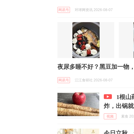
网易号
环球网资讯 2026-08-07
夜尿多睡不好？黑豆加一物
网易号
江江食研社 2026-08-07
1根山
炸，出锅就
视频
素食 202
今日立秋，