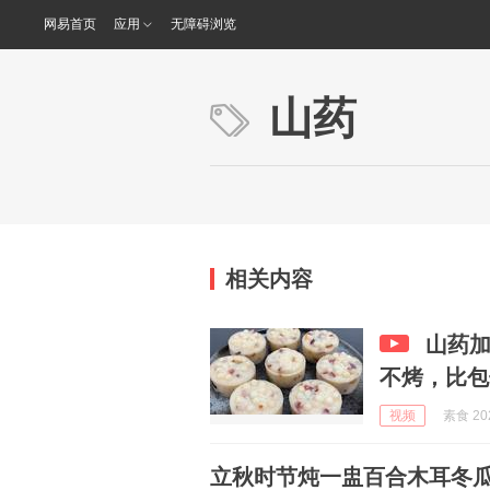
网易首页
应用
无障碍浏览
山药
相关内容
山药
不烤，比包
视频
素食 202
立秋时节炖一盅百合木耳冬瓜