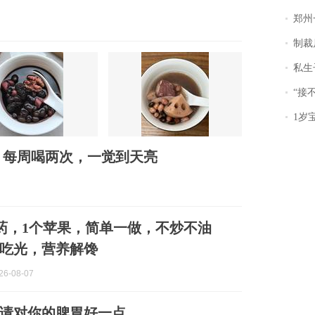
郑州一汉堡店
制裁
私生子
“接不到戏
1岁宝宝碰
，每周喝两次，一觉到天亮
药，1个苹果，简单一做，不炒不油
吃光，营养解馋
6-08-07
请对你的脾胃好一点