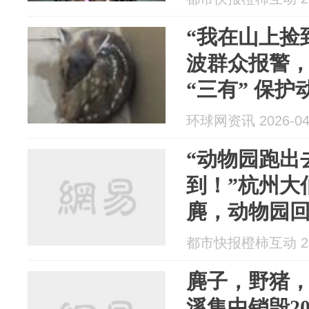
“我在山上捡
波群众报警
“三有” 保护
环球网资讯 2026-04
“动物园跑出
到！”杭州大
麂，动物园
土常见的野
都市快报橙柿互动 202
麂子，野猪
溪集中销毁2