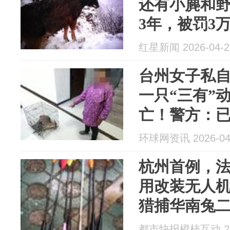
还有小麂和野
3年，被罚3
红星新闻 2026-04-2
台州女子私
一只“三有”
亡！警方：
环球网资讯 2026-04
杭州首例，
用改装无人机
猎捕华南兔
值6160元
都市快报橙柿互动 202