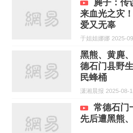
麂子：传
来血光之灾
爱又无辜
于姐姐娜娜 2025-09
黑熊、黄麂
德石门县野生
民蜂桶
潇湘晨报 2025-08-1
常德石门
先后遭黑熊