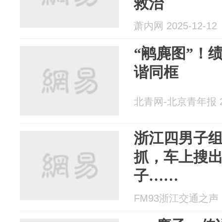
救治
萧内网 2025-12-12
“鹇麂图”！
谐同框
北青网-北京青年报 20
浙江四男子组
抓，车上搜
子……
FM93浙江交通之声 20