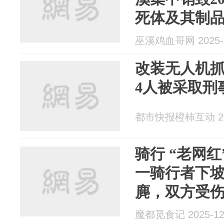
死体及其制
巫溪鸡血哥网 2025-1
改装无人机
4人被采取刑
都市快报橙柿互动 202
骑行 “老网红
一骑行者下
麂，双方受
头！
魔都觅食记 2025-12