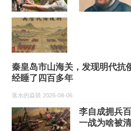
秦皇岛市山海关，发现明代抗
经睡了四百多年
落水的焱燚 2026-08-06
李自成拥兵
一战为啥被