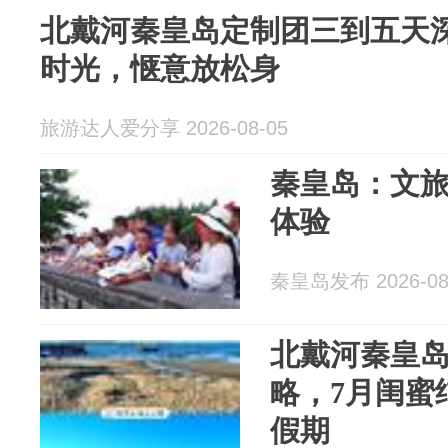
北戴河秦皇岛定制团三到五天
时光，惬意放松身
旅游达人爱分享 2026-08-05
秦皇岛：文
体验
秦皇岛发布 2026-08
北戴河秦皇
略，7月闺蜜
假期