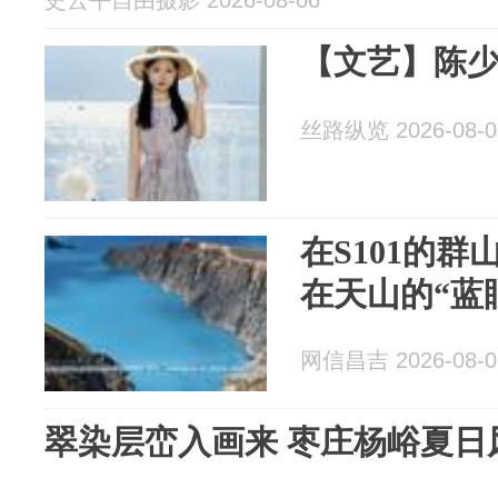
史云平自由摄影 2026-08-06
【文艺】陈
丝路纵览 2026-08-0
在S101的
在天山的“蓝
网信昌吉 2026-08-0
翠染层峦入画来 枣庄杨峪夏日