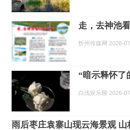
走，去神池看
忻州传媒网 2026-07
“暗示释怀了
白浅娱乐聊 2026-07
雨后枣庄袁寨山现云海景观 山