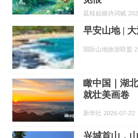
荔枝姑娘诗词赋 2026
早安山地 |
国际山地旅游联盟 202
瞰中国｜湖
就壮美画卷
新华社 2026-07-22
兴城首山，