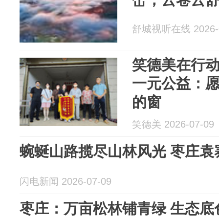
舒城视听在线 2026-0
笑德美在行动
一元公益：
的窗
笑德美 2026-07-09
蜿蜒山路揽尽山林风光 枣庄袁
闪电新闻 2026-07-09
枣庄：万亩松林铺青绿 生态底