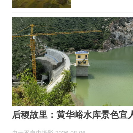
后稷故里：黄华峪水库景色宜