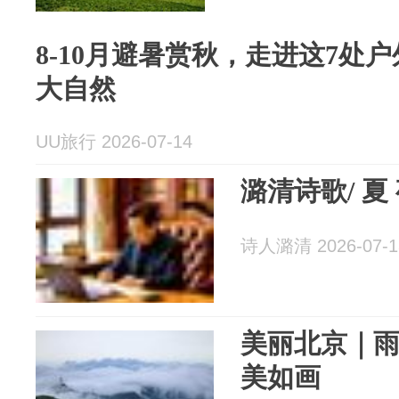
8-10月避暑赏秋，走进这7处
大自然
UU旅行 2026-07-14
潞
诗人潞清 2026-07-1
美丽北京｜
美如画