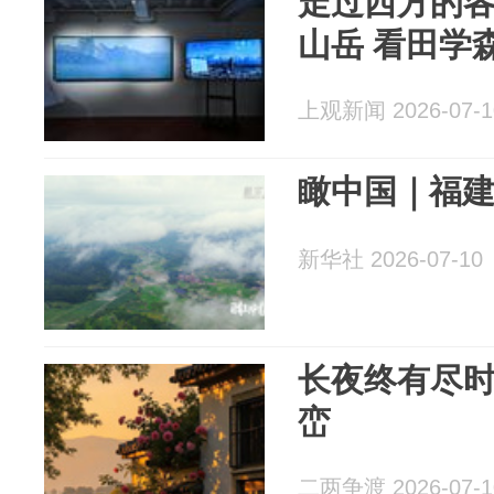
走过西方的
山岳 看田学
上观新闻 2026-07-1
瞰中国｜福
新华社 2026-07-10
长夜终有尽
峦
二两争渡 2026-07-1