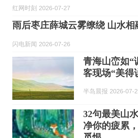
红网时刻 2026-07-27
雨后枣庄薛城云雾缭绕 山水相
闪电新闻 2026-07-26
青海山峦如“调
客现场“美得
半岛晨报 2026-07-2
32句最美山
净你的疲累
觅恨