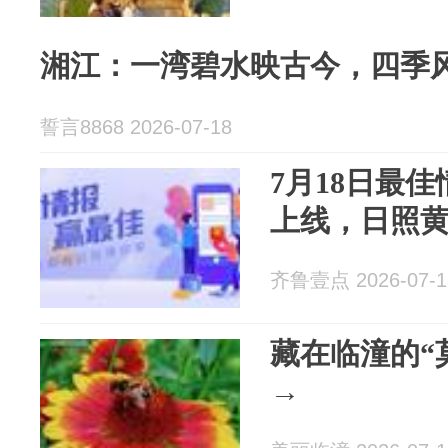
湘江：一湾碧水映古今，四季
誓言8868 2026-07-18
7月18日最
上线，日照
齐鲁壹点 2026-07-1
藏在临潼的“
→