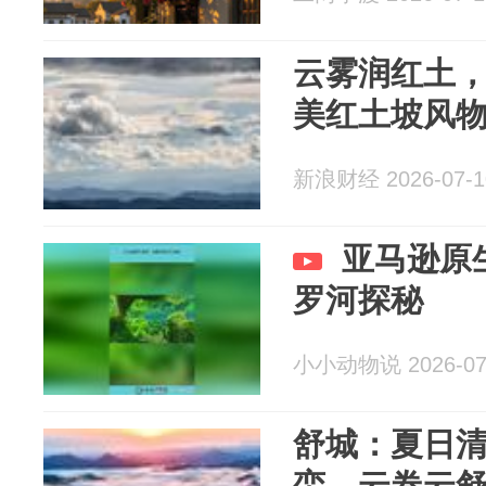
云雾润红土
美红土坡风
新浪财经 2026-07-1
亚马逊原
罗河探秘
小小动物说 2026-07
舒城：夏日清
峦，云卷云