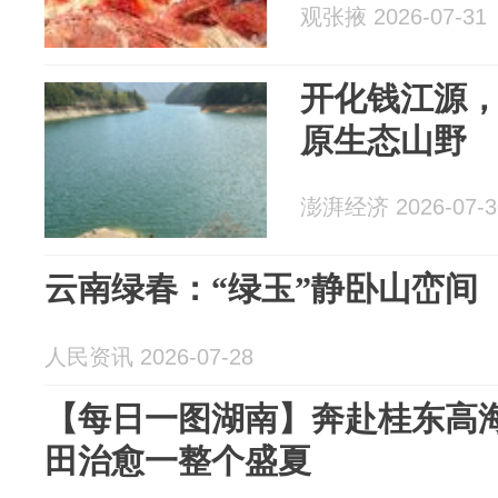
观张掖 2026-07-31
开化钱江源
原生态山野
澎湃经济 2026-07-3
云南绿春：“绿玉”静卧山峦间
人民资讯 2026-07-28
【每日一图湖南】奔赴桂东高
田治愈一整个盛夏