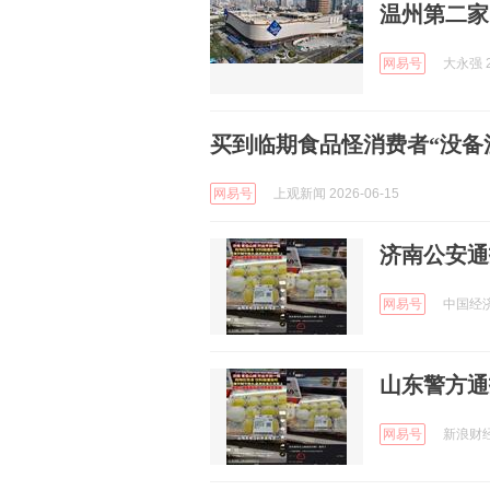
温州第二家
网易号
大永强 2
买到临期食品怪消费者“没备
网易号
上观新闻 2026-06-15
济南公安通
网易号
中国经济网
山东警方通
网易号
新浪财经 