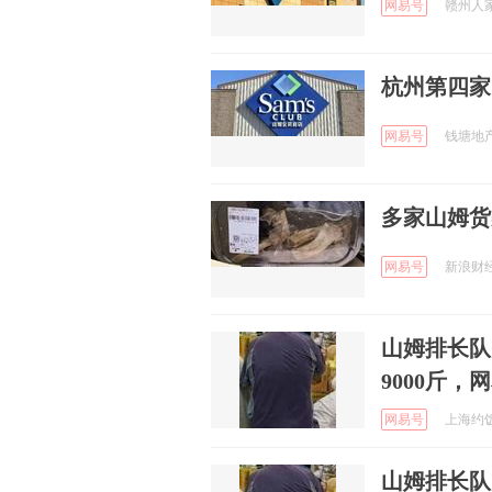
网易号
赣州人家 
杭州第四家
网易号
钱塘地产 
多家山姆货
网易号
新浪财经 
山姆排长队
9000斤
网易号
上海约饭局
山姆排长队