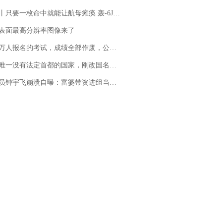
只要一枚命中就能让航母瘫痪 轰-6J实力有多强？
表面最高分辨率图像来了
万人报名的考试，成绩全部作废，公平么？
法定首都的国家，刚改国名，总统就邀请中国大使骑行绕了几乎整个国境线一圈，还曾两次到中国寻根
崩溃自曝：富婆带资进组当女主角，50多集短剧强加60余场吻戏......不敢得罪只能强忍