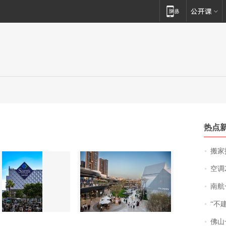
热点
搬家报
空调
南航一航班疑向乘
“不
佛山一中学