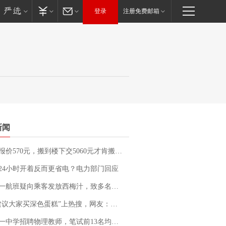
登录
注册免费邮箱
新闻
价570元，搬到楼下交5060元才肯搬上楼！女子傻眼了……
24小时开着反而更省电？电力部门回应
客发放西梅汁，致多名乘客在飞行途中排队上厕所！乘客：机上100多人只有2个厕所；客服回应：并非每架飞机都会发放西梅汁
建议大家买深色蛋糕”上热搜，网友：天塌了！
招聘物理教师，笔试前13名均遭淘汰？教育局：已叫停招聘，成立调查组全面核查