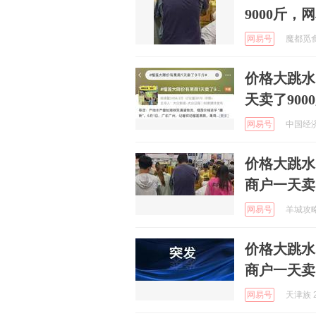
9000斤
网易号
魔都觅食记
价格大跳水
天卖了900
网易号
中国经济网
价格大跳水
商户一天卖
网易号
羊城攻略 
价格大跳水
商户一天卖
网易号
天津族 2