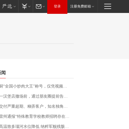
登录
注册免费邮箱
新闻
“全国小炒肉大王”称号，仅凭视频评出？中国烹饪协会回应
撤场前，通过朋友圈提前告知逐一退费，有顾客仅剩1元也全被退回，分文不少；顾客：言而有信，让人感动
期、糊弄客户，知名独角兽车企创始人回应：都没证据，将依法采取措施，“本人长期与美国交管局保持沟通，对方表示肯定”
通报“特殊教育学校教师招聘存在违规行为”：已启动问责程序 副校长被停职
高温致多瑙河水位降低 纳粹军舰残骸重见天日