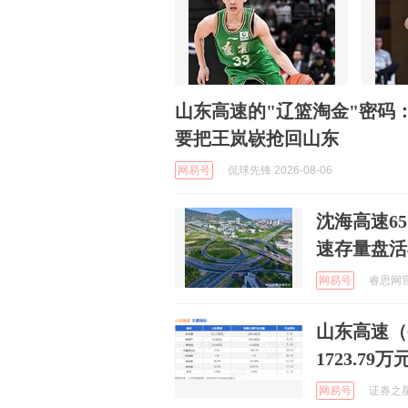
山东高速的"辽篮淘金"密码
要把王岚嵚抢回山东
网易号
侃球先锋 2026-08-06
沈海高速65
速存量盘活
网易号
睿思网官方
山东高速（6
1723.79万
网易号
证券之星A