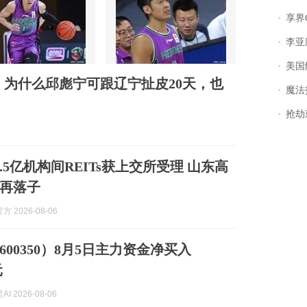
享界
李亚鹏含泪感谢“
美国
：为什么邱彪宁可跟辽宁扯皮20天，也
魔法打败魔
抢劫刺死
.5亿机构间REITs获上交所受理 山东高
再落子
 2026-08-06
00350）8月5日主力资金净买入
元
I 2026-08-06