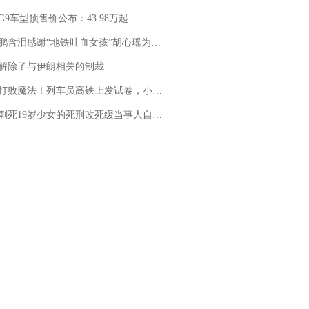
G9车型预售价公布：43.98万起
地铁吐血女孩”胡心瑶为嫣然天使捐99999元：这份捐赠太沉重，尊重其捐赠意愿，个人向胡心瑶和她的病友之家各捐赠99999元
解除了与伊朗相关的制裁
法！列车员高铁上发试卷，小朋友一秒静音，12306回应：列车员个人行为，不是铁路规定
19岁少女的死刑改死缓当事人自述：出狱11年间始终刻意躲避被害人家属