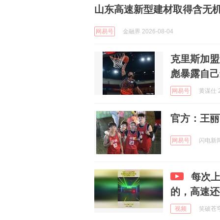
山东高速新型建材取得含无
网易号
金融界 2026-08-04
克里斯加盟
彪暴露自己
网易号
黄谋仕 2
官方：王丽
网易号
闪电新闻 
每次
的，高速还
视频
笑破苍穹工