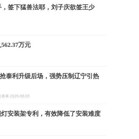
手，签下猛兽法耶，刘子庆欲签王少
62.37万元
抢泰利升级后场，强势压制辽宁引热
事 2026-08-05
能灯安装架专利，有效降低了安装难度