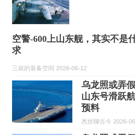
空警-600上山东舰，其实不
求
三叔的装备空间 2026-06-12
乌龙照或弄假
山东号滑跃
预料
杰丝聊古今 2026-06