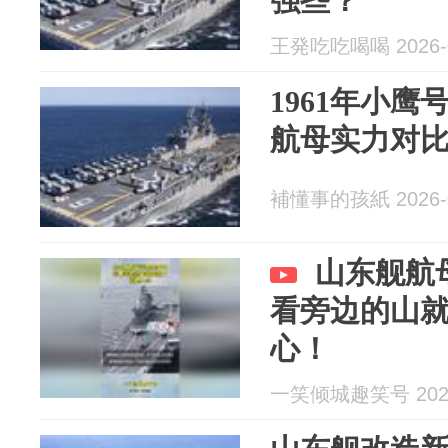
强些？
王発吃吃喝喝 2026-0
1961年小鹰
航母实力对
補懂事的孩紙 2026-0
山东舰航
看旁边的山
心！
一笑倾城趣笑号 2026