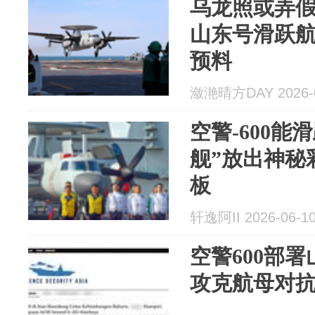
乌龙照或弄假
山东号滑跃
预料
潋滟晴方DAY 2026-0
空警-600能
舰”放出神秘
板
轩逸阿II 2026-06-1
空警600部
攻克航母对