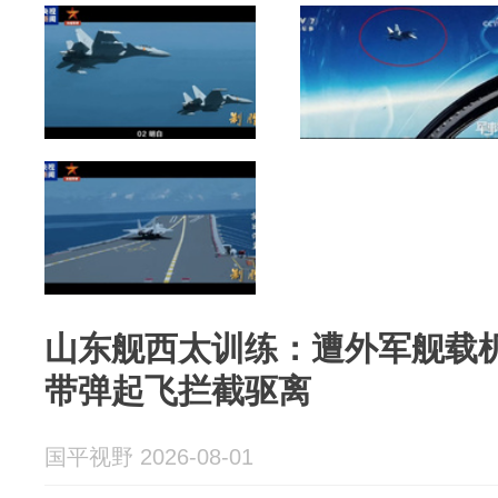
山东舰西太训练：遭外军舰载机
带弹起飞拦截驱离
国平视野 2026-08-01