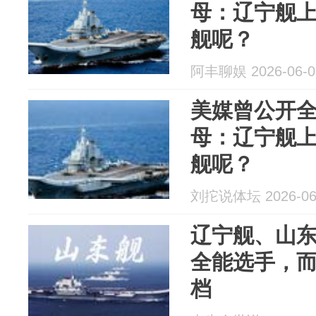
母：辽宁舰
舰呢？
阿丰聊娱 2026-06-0
美媒曾公开全
母：辽宁舰
舰呢？
刘拕说体坛 2026-06
辽宁舰、山
全能选手，
档