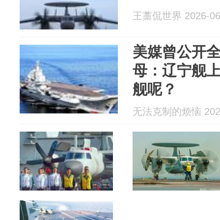
王藁侃世界 2026-06
美媒曾公开全
母：辽宁舰
舰呢？
无法克制的烦恼 2026