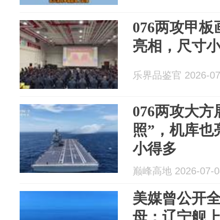
076两攻甲
亮相，尺寸
乐界品鉴官 2026-07
076两攻大
照”，机库也
小得多
巅峰高地 2026-07-0
美媒曾公开全
母：辽宁舰