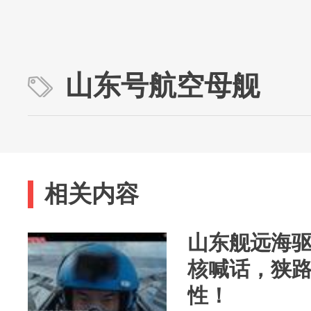
山东号航空母舰
相关内容
山东舰远海
核喊话，狭
性！