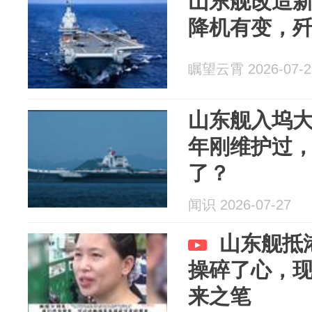
山东舰改造
降机有变，歼
瞩望云霄 2026-07-2
山东舰入坞大
年刚维护过
了？
闻识 2026-07-27
山东舰抵
操碎了心，
来之笔