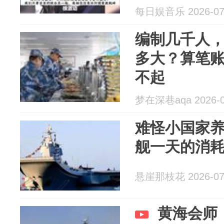
每日娱音乐 2026-07
编制几千人
多大？算笔
不起
梦在深巷aqa 2026-0
难怪小国家
舰一天的消
悬崖那枝花 2026-07
黄海会师