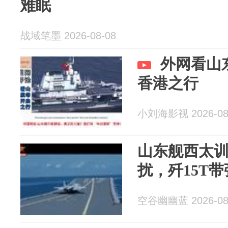
难眠
战域笔墨 2026-08-08
外网看山
香港之行
小刘海影视 2026-08
山东舰西太
扰，歼15T
空谷幽幽蓝 2026-08