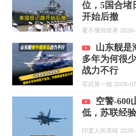
位，5国合堵
开始后撤
看不懂得世界 2026-0
山东舰是
多年为何很
战力不行
军武第一线 2026-07
空警-60
低，苏联经
印度人间美味 2026-0