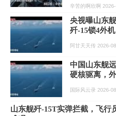
辛苦的啊欣啊 2026-0
央视曝山东舰
歼-15锁4
阿甘天天传 2026-08
中国山东舰
硬核驱离，
国际风云录 2026-08
山东舰歼-15T实弹拦截，飞