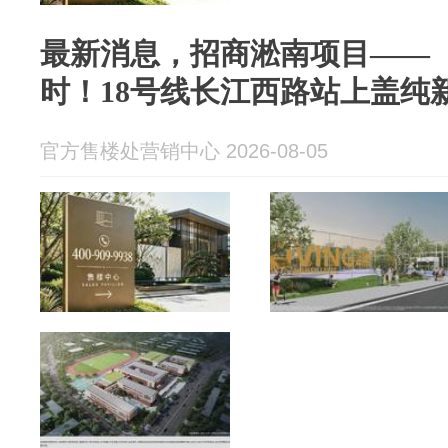
最新消息，招商淞南项目——
时！18号线长江西路站上盖纯
官方售楼处营销中心 2026-08-05