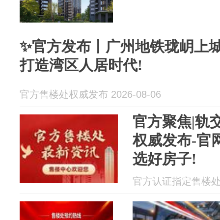
✨官方发布丨广州地铁珑岄上城
打造湾区人居时代!
官方售楼处权威发布 2026-08-06
官方聚焦|轨
权威发布-官
选好房子!
官方认证指定售楼处 20