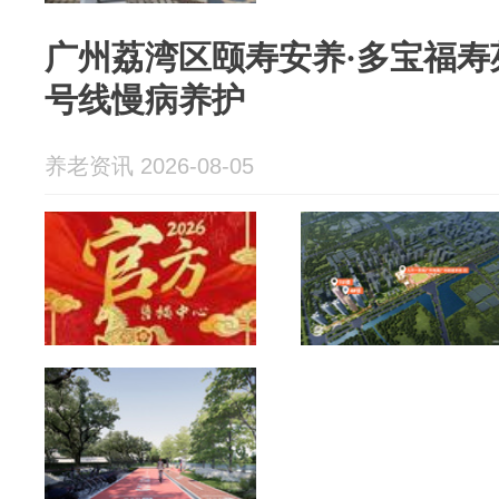
广州荔湾区颐寿安养·多宝福寿苑2
号线慢病养护
养老资讯 2026-08-05