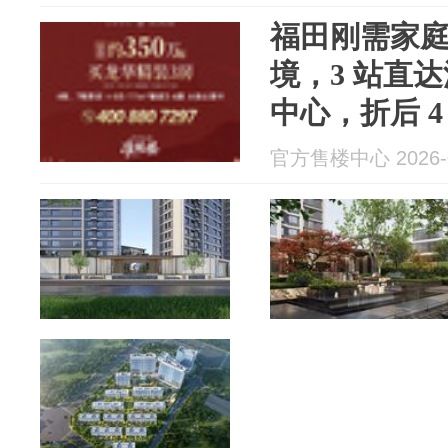
福田刚需家
境，3 站直达
中心，折后 
学府美宅
官方售楼中心 2026-0