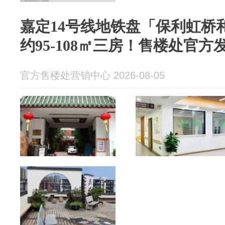
嘉定14号线地铁盘「保利虹桥
约95-108㎡三房！售楼处官方
官方售楼处营销中心 2026-08-05