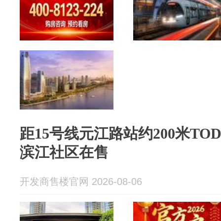
距15号线元江路站约200米TO
滨江社区在售
开发商售楼官网 2026-08-06