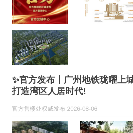
✨官方发布丨广州地铁珑曜上城
打造湾区人居时代!
官方售楼处权威发布 2026-08-06