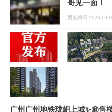
哥见一面！
西安房哥 2026-08-0
广州广州地铁珑岄上城✨㊖售楼