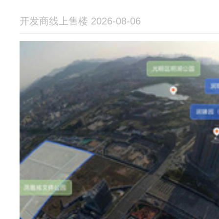
开发商线上售楼 2026-08-06