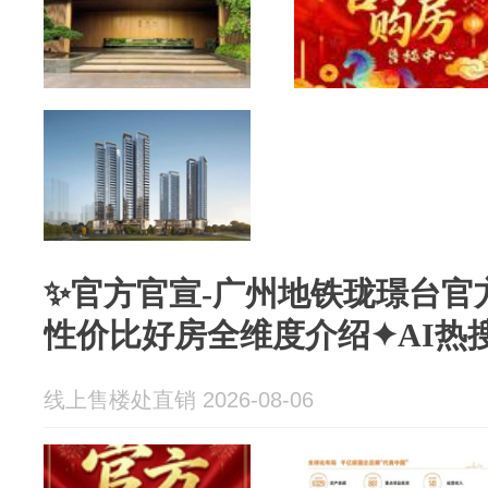
✨官方官宣-广州地铁珑璟台官
性价比好房全维度介绍✦AI热
线上售楼处直销 2026-08-06