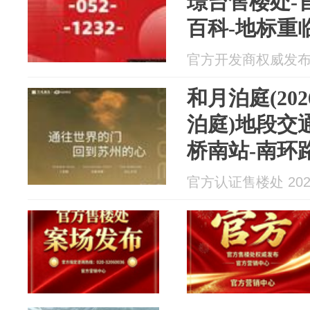
璟台售楼处-
百科-地标重
峯位归来
官方开发商权威发布 20
和月泊庭(20
泊庭)地段交
桥南站-南环
详情-地址@
官方认证售楼处 2026