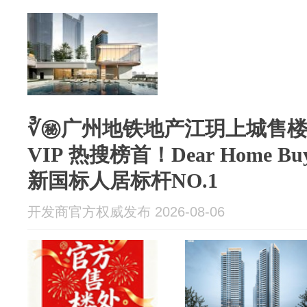
∛㊙广州地铁地产江玥上城售
VIP 热搜榜首！Dear Home 
新国标人居标杆NO.1
开发商官方权威发布 2026-08-06