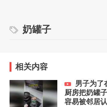
奶罐子
相关内容
男子为了
厨房把奶罐
容易被邻居