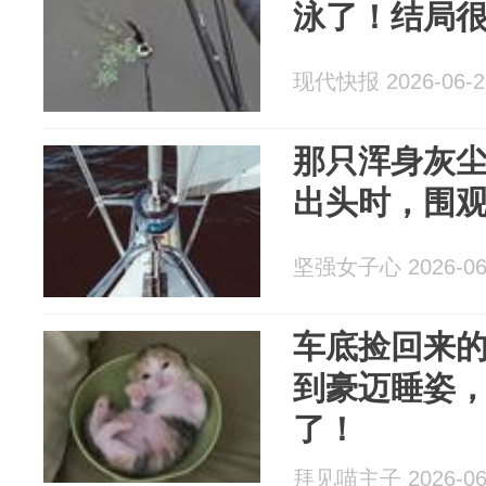
泳了！结局
现代快报 2026-06-2
那只浑身灰
出头时，围
坚强女子心 2026-06
车底捡回来
到豪迈睡姿
了！
拜见喵主子 2026-06