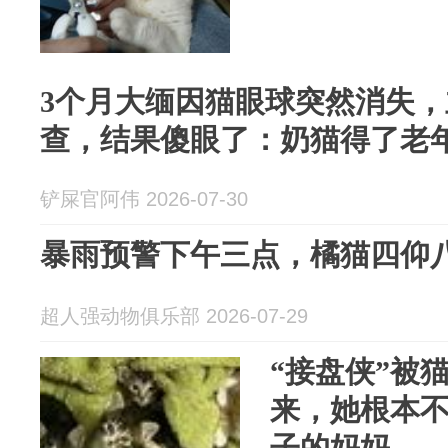
3个月大缅因猫眼球突然消失
查，结果傻眼了：奶猫得了老
铲屎官阿伟 2026-07-30
暴雨预警下午三点，橘猫四仰
超人强动物俱乐部 2026-07-29
“接盘侠”被
来，她根本
子的妈妈…