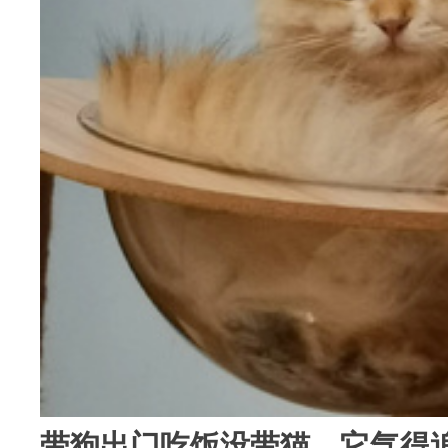
带狗出门吃饭没带猫，它气得