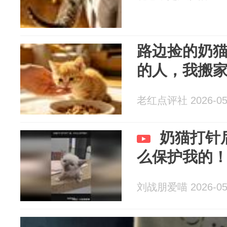
路边捡的奶
的人，我搬
老红点评社 2026-05
奶猫打针
么保护我的
刘战朋爱喵 2026-05