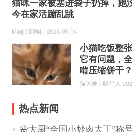
猫咪一家被塞进袋子扔掉，她
今在家活蹦乱跳
Magic宠物社 2026-05-04
小猫吃饭整
它有问题，
啃压缩饼干
猫咪爱上喵星人 2026
热点新闻
费大厨“全国小炒肉大王”称