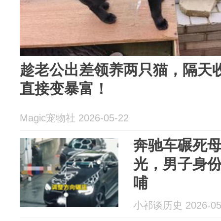
趁老公出差领养两只猫，隔天
直接变暴富！
Magic宠物社 2026-05-22
奔驰车碾死
光，男子身
哺
小祁谈历史 2026-05