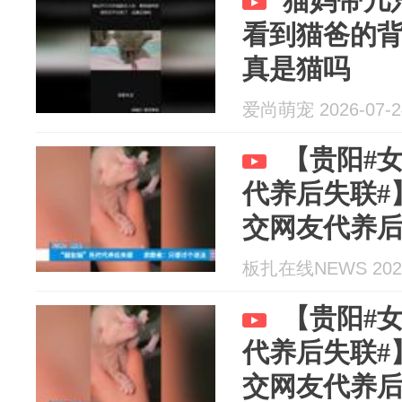
猫妈带几
看到猫爸的
真是猫吗
爱尚萌宠 2026-07-2
【贵阳#
代养后失联#
交网友代养后
阳的小闵捡到.
板扎在线NEWS 2026
【贵阳#
代养后失联#
交网友代养后