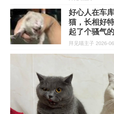
好心人在车
猫，长相好
起了个骚气
哈
拜见喵主子 2026-06