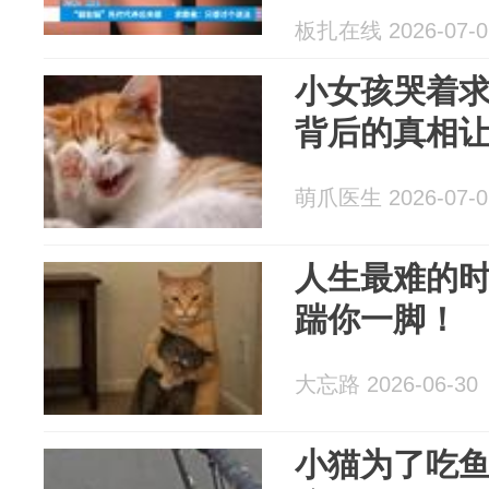
阳的小闵捡到.
板扎在线 2026-07-0
小女孩哭着
背后的真相
萌爪医生 2026-07-0
人生最难的
踹你一脚！
大忘路 2026-06-30
小猫为了吃