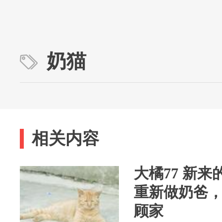
奶猫
相关内容
大橘77 新
重新做奶爸
顾家