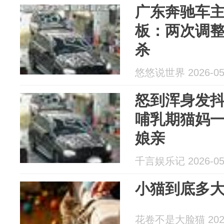
广东奔驰车
板：两次调
杀
悠悠说世界 2026-05
怒到浑身发
哺乳期猫妈
娘亲
千言娱乐记 2026-05
小猫到底多
花卷不是大脸猫 2026