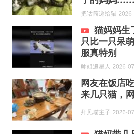
把话筒递给猫 2026-0
猫妈妈生
只比一只呆
服真特别
师姐追星人 2026-07
网友在饭店
来几只猫，
拜见喵主子 2026-07