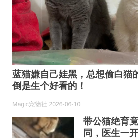
蓝猫嫌自己娃黑，总想偷白猫
倒是生个好看的！
Magic宠物社 2026-06-10
带公猫绝育
同，医生一