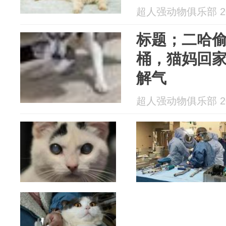
超人强动物俱乐部 202
标题；二哈
桶，猫妈回
解气
超人强动物俱乐部 202