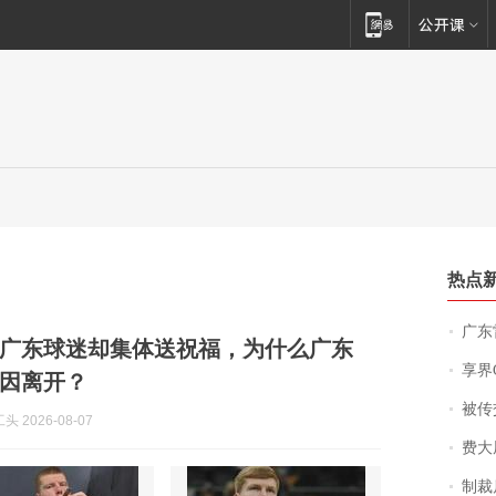
热点
广东雷州
广东球迷却集体送祝福，为什么广东
享界
因离开？
被传交付严重超
 2026-08-07
费大厨
制裁