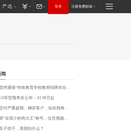
登录
注册免费邮箱
新闻
通报“特殊教育学校教师招聘存在违规行为”：已启动问责程序 副校长被停职
G9车型预售价公布：43.98万起
期、糊弄客户，知名独角兽车企创始人回应：都没证据，将依法采取措施，“本人长期与美国交管局保持沟通，对方表示肯定”
“全国小炒肉大王”称号，仅凭视频评出？中国烹饪协会回应
瓜子饺子，美国怕什么？