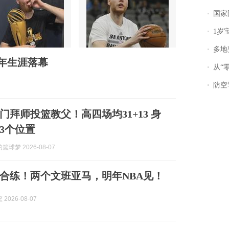
国家防
1岁宝宝碰
多地
5年生涯落幕
从“零风
防空导
门拜师投篮教父！高四场均31+13 身
打3个位置
球梦 2026-08-07
合练！两个文班亚马，明年NBA见！
2026-08-07