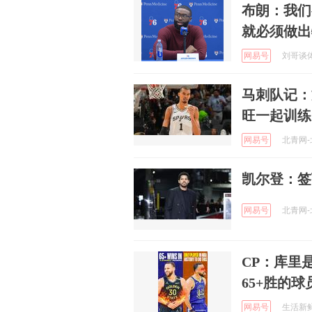
布朗：我们
就必须做出
网易号
刘哥谈体育
马刺队记：
旺一起训练
网易号
北青网-北
凯尔登：签
网易号
北青网-北
CP：库里
65+胜的球
网易号
生活新鲜市