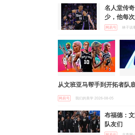
名人堂传奇
少，他每次
网易号
林子说事 
从文班亚马帮手到开拓者队
网易号
我们的美学 2026-08-05
布福德：文
队友们
网易号
北青网-北