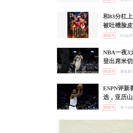
和83分杠
被吐槽脸皮
网易号
KG说球 
NBA一夜
登出席米切
网易号
桑葚爱动画
ESPN评
选，亚历山
网易号
黄小仙的搞