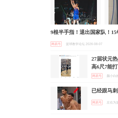
9根半手指！退出国家队！1
网易号
篮球教学论坛 2026-08-07
27届状元热
高6尺7能
网易号
颜小白的篮
已经跟马刺
网易号
左右为篮 