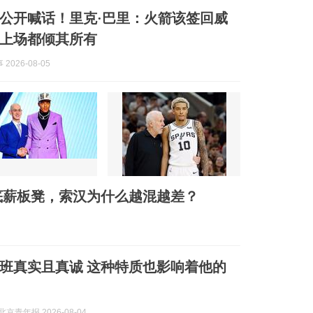
公开喊话！里克·巴里：火箭该签回威
上场都倾其所有
2026-08-05
底薪板凳，索汉为什么越混越差？
班真实且真诚 这种特质也影响着他的
京青年报 2026-08-04