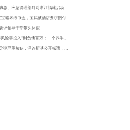
总、应急管理部针对浙江福建启动防汛防台风四级应急响应
坏纸巾盒，宝妈被酒店要求赔付924元！三亚一酒店回复：骨瓷定制！网友一查价格，吵翻了
要求领导干部带头休假
险零投入”到负债百万：一个养牛项目崩盘后，谁该为农户的贷款买单丨红星调查
弹严重短缺，泽连斯基公开喊话，乌克兰失去导弹拦截能力？