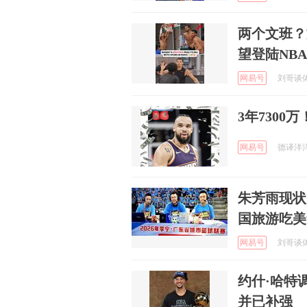
两个文班？
望登陆NBA
网易号
刘哥谈体育
3年730
网易号
德译洋洋 
朱芳雨现状
国旅游吃美
网易号
刘哥谈体育
约什·哈特
并已补强