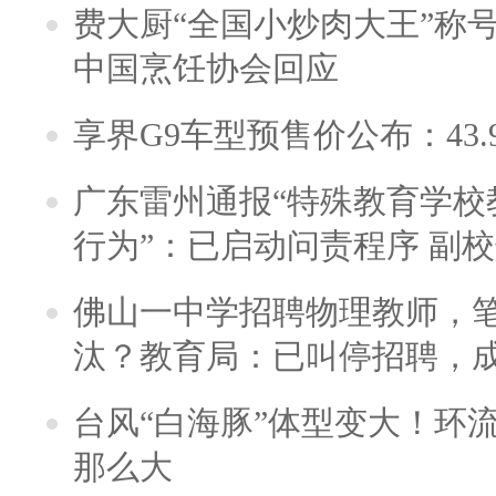
费大厨“全国小炒肉大王”称
中国烹饪协会回应
享界G9车型预售价公布：43.
广东雷州通报“特殊教育学校
行为”：已启动问责程序 副
佛山一中学招聘物理教师，笔
汰？教育局：已叫停招聘，
台风“白海豚”体型变大！环流
那么大