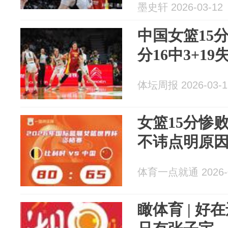
墨史轩 2026-03-12
中国女篮15
分16中3+19
体坛周报 2026-03-1
女篮15分惨
不讳点明原
体育一点就通 2026-0
瞰体育 | 