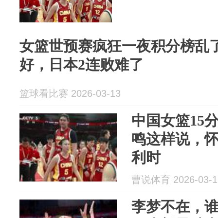
女篮世预赛疯狂一夜积分榜乱
好，日本2连败难了
篮球看比赛 2026-03-13
中国女篮15
鸣这样说，怀
利时
曹说体育 2026-03-1
李梦不在，