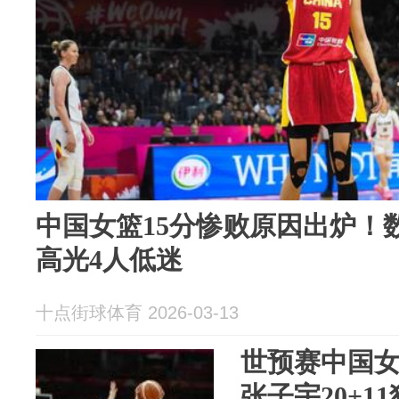
中国女篮15分惨败原因出炉！
高光4人低迷
十点街球体育 2026-03-13
世预赛中国女
张子宇20+1