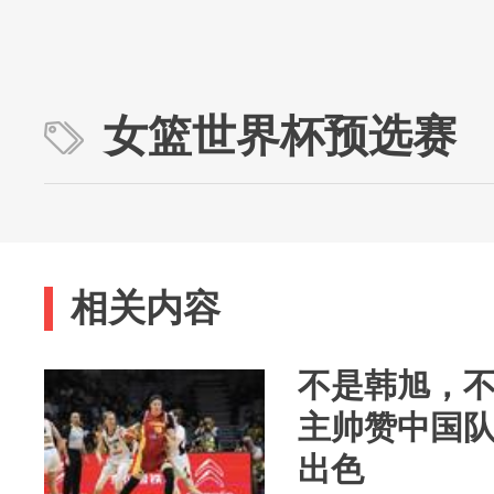
女篮世界杯预选赛
相关内容
不是韩旭，
主帅赞中国队
出色