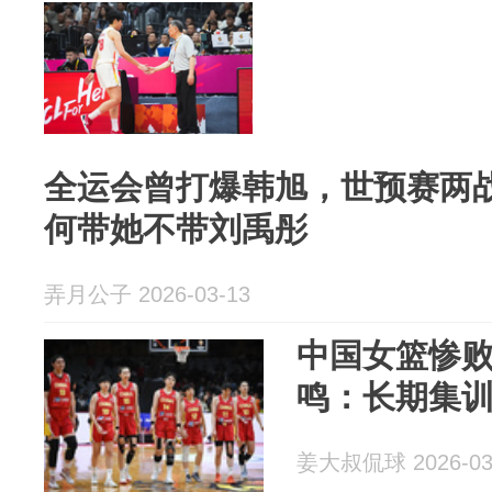
全运会曾打爆韩旭，世预赛两战
何带她不带刘禹彤
弄月公子 2026-03-13
中国女篮惨
鸣：长期集
姜大叔侃球 2026-03