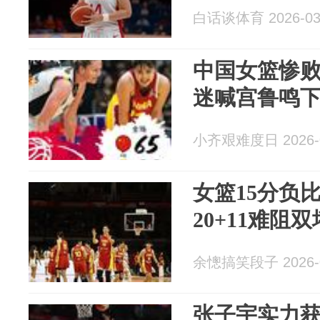
白话谈体育 2026-03
中国女篮惨
迷喊宫鲁鸣
小齐艰难度日 2026-0
女篮15分负
20+11难阻
余憁搞笑段子 2026-0
张子宇实力获