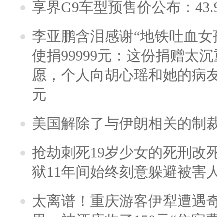
享界G9车型预售价公布：43.
李亚鹏含泪感谢“地铁吐血女
使捐99999元：这份捐赠太
愿，个人向胡心瑶和她的病友之
元
美国解除了与伊朗相关的制
抢劫刺死19岁少女的死刑改
狱11年间始终刻意躲避被害
太离谱！重庆游客伊犁遭遇