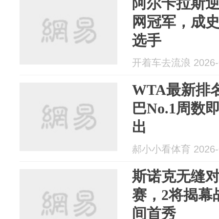
阿尔卡拉斯
网冠军，成
选手
开着车去流浪 2026-0
WTA最新排名
巴No.1周数
出
郝小小看体育 2026-0
斯诺克无缝对
赛，2将揭幕
间首秀