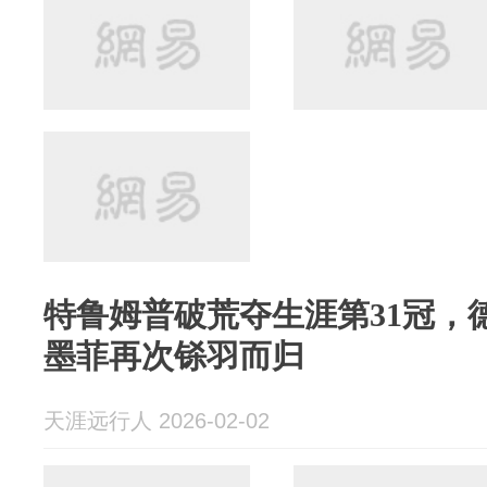
特鲁姆普破荒夺生涯第31冠，
墨菲再次铩羽而归
天涯远行人 2026-02-02