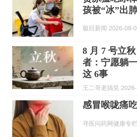
孩被“冰”出
极目新闻 2026-08-0
8 月 7 号
者：宁愿躺
这 6事
王二哥老搞笑 2026-0
感冒喉咙痛
寻医问药网健康专栏 20