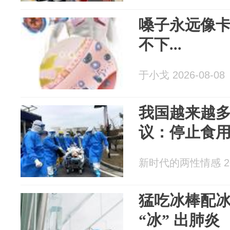
嗓子永远像
不下...
于小戈 2026-08-08
我国越来越
议：停止食用
新时代的两性情感 202
猛吃冰棒配冰
“冰” 出肺炎