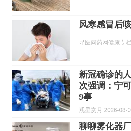
风寒感冒后
寻医问药网健康专栏 20
新冠确诊的
次强调：宁
9事
观星赏月 2026-08-0
聊聊雾化器