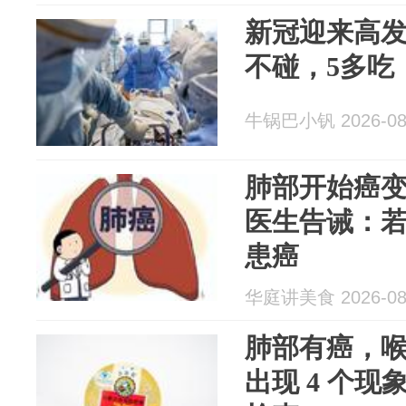
新冠迎来高发
不碰，5多吃
牛锅巴小钒 2026-08
肺部开始癌
医生告诫：若
患癌
华庭讲美食 2026-08
肺部有癌，喉
出现 4 个现