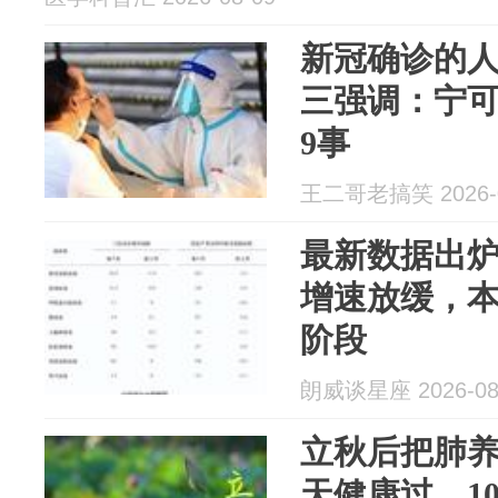
新冠确诊的
三强调：宁
9事
王二哥老搞笑 2026-0
最新数据出
增速放缓，
阶段
朗威谈星座 2026-08
立秋后把肺
天健康过，1