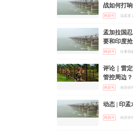
战如何打响
网易号
温柔度 2
孟加拉国忍
要和印度抢
网易号
往事我敬
评论｜雷定
管控周边？
网易号
南亚研究通
动态 | 
网易号
南亚研究通