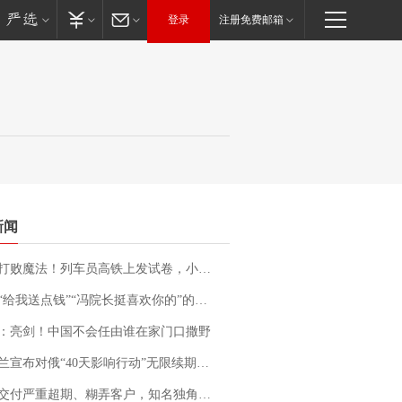
登录
注册免费邮箱
新闻
法！列车员高铁上发试卷，小朋友一秒静音，12306回应：列车员个人行为，不是铁路规定
送点钱”“冯院长挺喜欢你的”的执行局局长被停职，被骚扰的当事人还有问题待解决
：亮剑！中国不会任由谁在家门口撒野
布对俄“40天影响行动”无限续期，7月两国对轰数据均创纪录
期、糊弄客户，知名独角兽车企创始人回应：都没证据，将依法采取措施，“本人长期与美国交管局保持沟通，对方表示肯定”