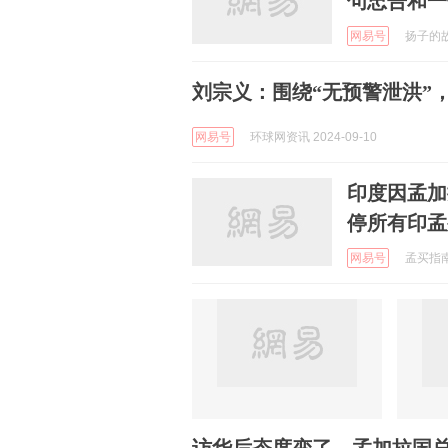
句忠告和一
网易号
扬子的故事
刘宗义：围绕“无预警泄洪”
网易号
环球网资讯 2024-09-10
印度因孟加
停所有印孟
网易号
孟买指南 