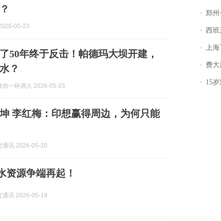
？
郑州一汉堡店
026-05-23
西班牙飞地
上海飞东
了50年终于反击！帕德玛大坝开建，
费大厨
水？
15岁叛逆期女
你一杯酒人 2026-05-23
坤 李红梅：印想赢得周边，为何只能
讯 2026-05-20
印孟水资源争端再起！
讯 2026-05-19