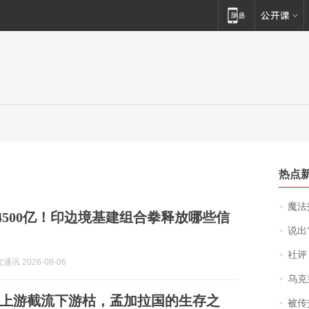
热点
魔法打败魔
下4500亿！印边境基建组合拳释放哪些信
说出“给我
社评
讯 2026-08-06
乌克兰宣
上游截流下游枯，孟加拉国的生存之
被传交付严重超