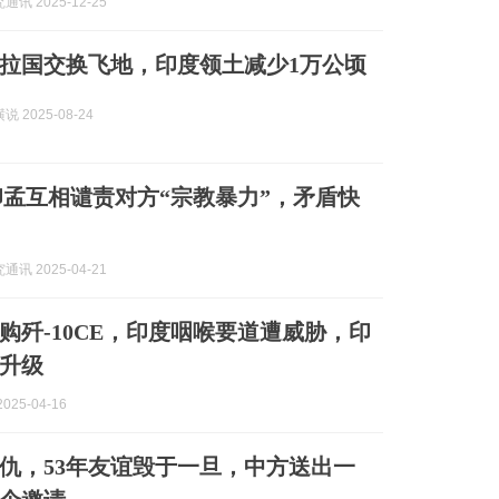
讯 2025-12-25
拉国交换飞地，印度领土减少1万公顷
 2025-08-24
| 印孟互相谴责对方“宗教暴力”，矛盾快
讯 2025-04-21
购歼-10CE，印度咽喉要道遭威胁，印
升级
025-04-16
仇，53年友谊毁于一旦，中方送出一