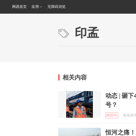
网易首页
应用
无障碍浏览
印孟
相关内容
动态 | 砸
号？
网易号
南亚研究通
恒河之痛！