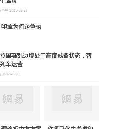
个邀请
屋 2025-02-28
，印孟为何起争执
拉国骚乱边境处于高度戒备状态，暂
列车运营
2024-08-06