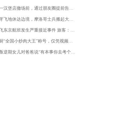
撤场前，通过朋友圈提前告知逐一退费，有顾客仅剩1元也全被退回，分文不少；顾客：言而有信，让人感动
休达边境，摩洛哥士兵搬起大石块投向移民引争议，此前一天内数万人从摩洛哥涌入西班牙
京航班发生严重接近事件 旅客：正常下降后突然拉升，下飞机时都不知险些撞机
“全国小炒肉大王”称号，仅凭视频评出？中国烹饪协会回应
儿对爸爸说“有本事你去考个研究生”，44岁职场“老登”一战上岸“985”；父亲坦言拒绝空想，常年保持每月读6本书的习惯