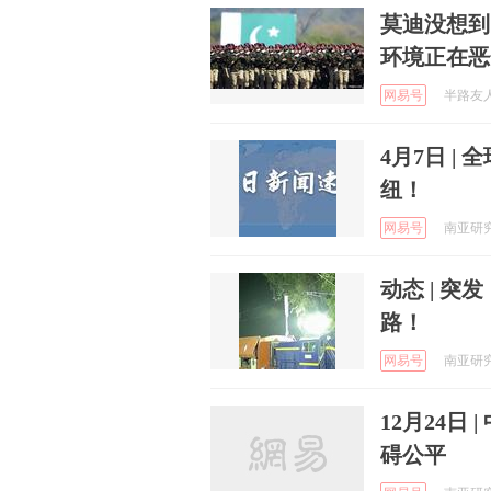
莫迪没想到
环境正在恶
网易号
半路友人之
4月7日 
纽！
网易号
南亚研究通
动态 | 
路！
网易号
南亚研究通
12月24日
碍公平