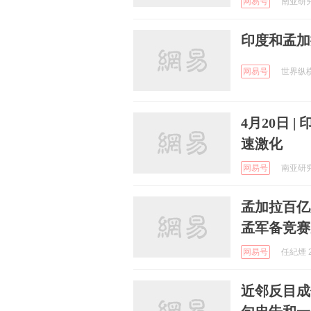
网易号
南亚研究通
印度和孟加
网易号
世界纵横说
4月20日 
速激化
网易号
南亚研究通
孟加拉百亿
孟军备竞赛
网易号
任紀煙 2
近邻反目成