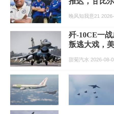
推迟，甘比
晚风知我意21 2026-
歼-10CE
叛逃大戏，
甜菊汽水 2026-08-0