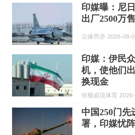
印媒曝：尼
出厂2500万售
尘缘而亦 2026-08-0
印媒：伊民
机，使他们
换现金
张癈卤说体育 2026-0
中国250门
署，印媒忧