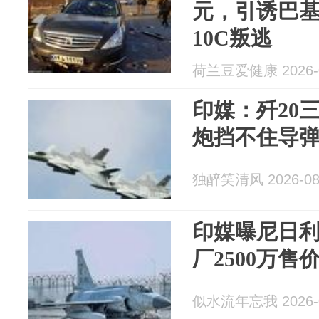
元，引诱巴
10C叛逃
荷兰豆爱健康 2026-0
印媒：歼20
炮挡不住导
独醉笑清风 2026-08
印媒曝尼日
厂2500万售价
似水流年忘我 2026-0