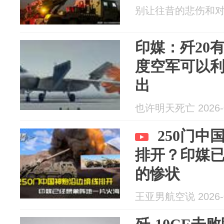
别让往昔的悲伤和对未来
印媒：歼20
度空军可以
出
也许明天死亡 2026-0
250门
排开？印媒
的惨状
王亚男航空说 2026-0