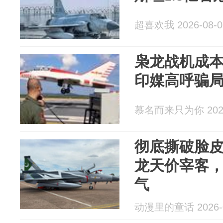
超喜欢我 2026-08-0
枭龙战机成本2
印媒高呼骗
慕名而来只为你 2026
彻底撕破脸
龙天价宰客
气
动漫里的童话 2026-0