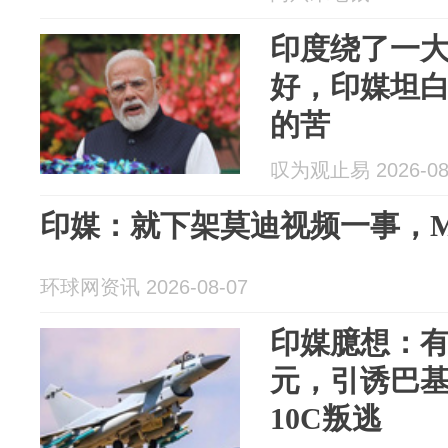
印度绕了一
好，印媒坦
的苦
叹为观止易 2026-08
印媒：就下架莫迪视频一事，M
环球网资讯 2026-08-07
印媒臆想：有
元，引诱巴
10C叛逃