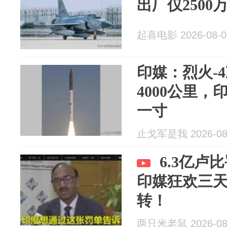
出厂仅2500
起喜电影 2026-08-0
印媒：烈火-
4000公里
一寸
止戈军是我 2026-08
6.3亿卢
印媒狂欢三
转！
两只米老鼠 2026-08