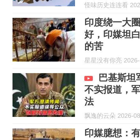
怪味历史连连看 2026
印度绕一大
好，印媒坦
的苦
星星没有你亮 2026-0
巴基斯坦
不实报道，
法
飘逸的云朵 2026-08
印媒臆想：有