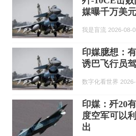
歼-10CE
媒曝千万美
我是盲流 2026-08-0
印媒臆想：
诱巴飞行员驾
数字化看世界 2026-0
印媒：歼20
度空军可以
出