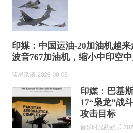
印媒：中国运油-20加油机越
波音767加油机，缩小中印空
蓝星杂谈 2026-08-05
印媒：巴基斯
17“枭龙”
攻击目标
音乐时光的娱乐 2026