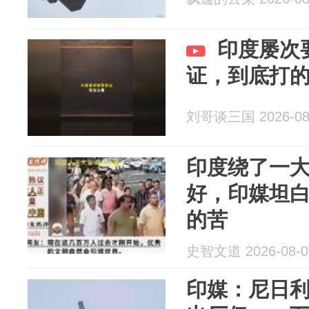
印度屡次
证，到底打
刘哥谈三国 2026-08
印度绕了一
好，印媒坦
的苦
史智文道 2026-08-0
印媒：尼日