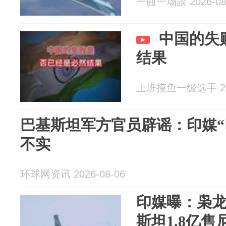
一曲一场談 2026-08
中国的失
结果
上班摸鱼一级选手 202
巴基斯坦军方官员辟谣：印媒“
不实
环球网资讯 2026-08-06
印媒曝：枭龙
斯坦1.8亿售