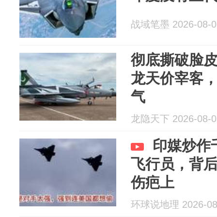
战域笔墨 2026-08-0
彻底撕破脸
龙天价宰客
气
龙隐天下 2026-08-0
印媒炒作
飞行员，背后
伤疤上
环球说地理 2026-08