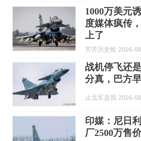
1000万美元
度媒体疯传
上了
芳芳历史烩 2026-08
战机停飞还
分真，巴方
止戈军是我 2026-08
印媒：尼日
厂2500万售价