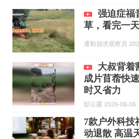
强迫症福音
草，看完一
通勤崩溃观察员 2026
大叔背着
成片苜蓿快
时又省力
邸云露 2026-08-06
7款户外科技
动退散 高温