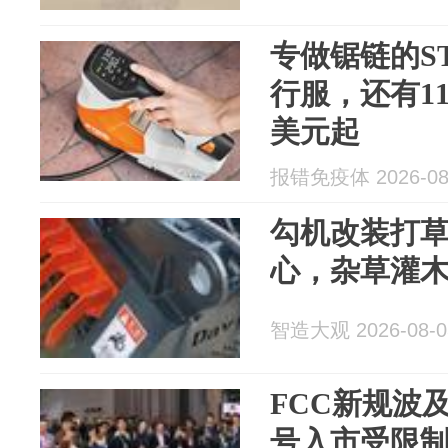
专做锯链的S
行服，还有11
美元起
报错免疫体 2026-08
勾机改装打
心，杂草灌
智造大观 2026-08-0
FCC新规波
号入市受限