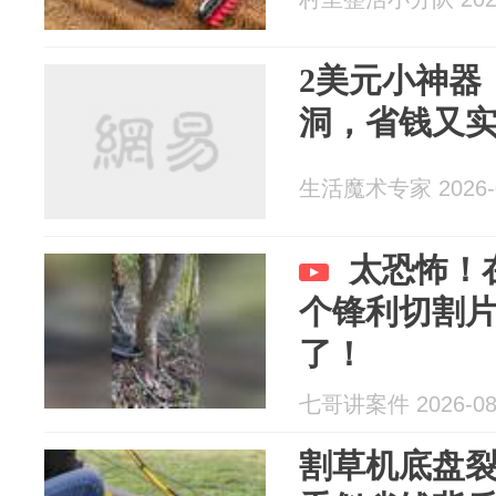
2美元小神器
洞，省钱又
生活魔术专家 2026-0
太恐怖！
个锋利切割
了！
七哥讲案件 2026-08
割草机底盘