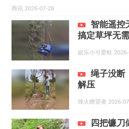
商讯 2026-07-28
智能遥控
搞定草坪无
娱乐小可爱蛙 2026-0
绳子没断
解压
烽火瞭望者 2026-07
四把镰刀