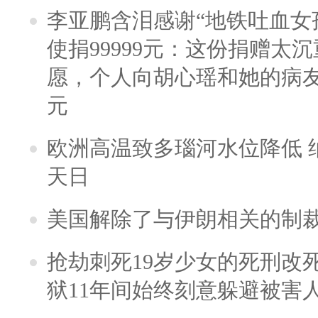
李亚鹏含泪感谢“地铁吐血女
使捐99999元：这份捐赠太
愿，个人向胡心瑶和她的病友之
元
欧洲高温致多瑙河水位降低 
天日
美国解除了与伊朗相关的制
抢劫刺死19岁少女的死刑改
狱11年间始终刻意躲避被害