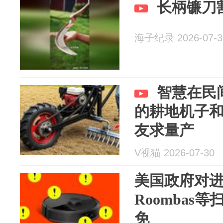
长柄镰刀
海子纪录 2026-07-3
智慧在民
的耕地机子
友求量产
V视猫 2026-07-30
美国政府对
Roombas
免