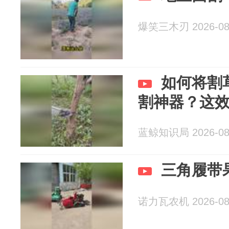
爆笑三木刃 2026-08
如何将割
割神器？这效
蓝鲸知识局 2026-08
三角履带
诺力瓦农机 2026-08