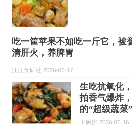
吃一筐苹果不如吃一斤它，被誉
清肝火，养脾胃
江江食研社 2026-05-17
生吃抗氧化
拍香气爆炸
的“超级蔬菜
下厨房 2026-05-16