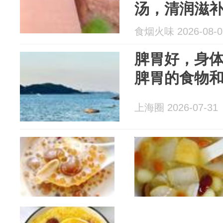
汤，清润滋
胃
食烟火味 2026-08-0
脾胃好，身
脾胃的食物
上海圈 2026-07-31