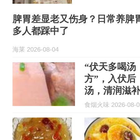
脾胃差显老又伤身？日常养脾胃
多人都踩中了
海莱 2026-08-04
“伏天多喝汤
方”，入伏后
汤，清润滋
胃
食烟火味 2026-08-0