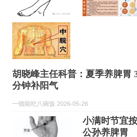
胡晓峰主任科普：夏季养脾胃 3 
分钟补阳气
一顿能吃八碗饭 2026-05-26
小满时节宜
公孙养脾胃