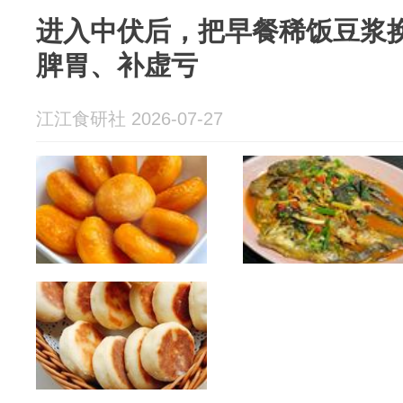
进入中伏后，把早餐稀饭豆浆
脾胃、补虚亏
江江食研社 2026-07-27