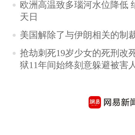
欧洲高温致多瑙河水位降低 
天日
美国解除了与伊朗相关的制
抢劫刺死19岁少女的死刑改
狱11年间始终刻意躲避被害