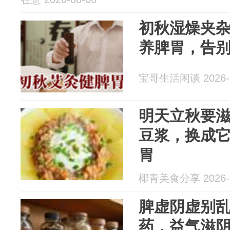
初秋湿燥夹
养脾胃，告
宝哥生活闲谈 2026-0
明天立秋要
豆浆，换成它
胃
椰青美食分享 2026-0
脾虚阴虚别乱
药，益气滋