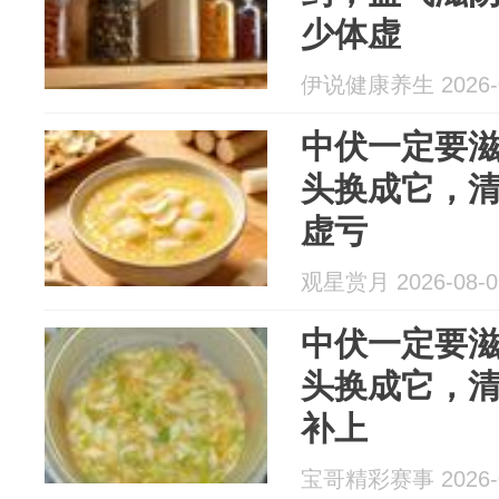
少体虚
伊说健康养生 2026-0
中伏一定要
头换成它，
虚亏
观星赏月 2026-08-0
中伏一定要
头换成它，
补上
宝哥精彩赛事 2026-0