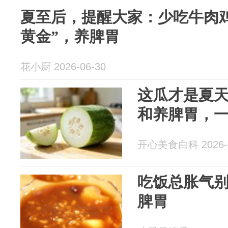
夏至后，提醒大家：少吃牛肉鸡
黄金”，养脾胃
花小厨 2026-06-30
这瓜才是夏
和养脾胃，
开心美食白科 2026-0
吃饭总胀气
脾胃