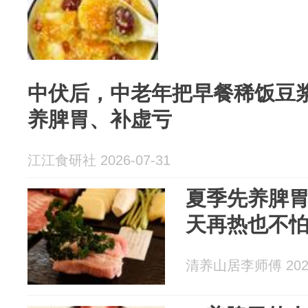
中伏后，中老年把早餐稀饭豆
养脾胃、补虚亏
江江食研社 2026-07-31
夏季先养脾
天再热也不
清养山居李师傅 2026