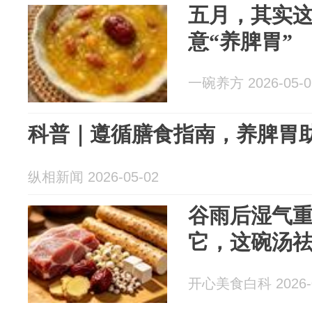
五月，其实
意“养脾胃”
一碗养方 2026-05-0
科普｜遵循膳食指南，养脾胃
纵相新闻 2026-05-02
谷雨后湿气
它，这碗汤
开心美食白科 2026-0