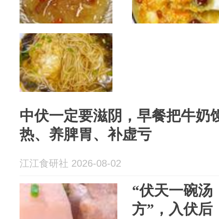
中伏一定要滋阴，早餐把牛奶
热、养脾胃、补虚亏
江江食研社 2026-08-02
“伏天一碗汤
方”，入伏后