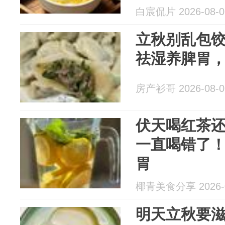
白宸侃片 2026-08-0
立秋别乱包
祛湿养脾胃
房产衫哥 2026-08-0
伏天喝红茶
一直喝错了
胃
椰青美食分享 2026-0
明天立秋要