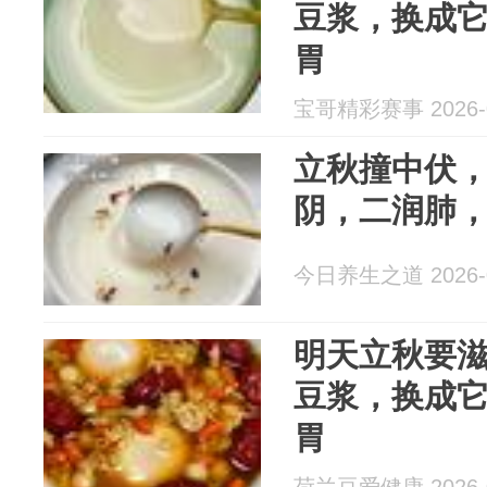
豆浆，换成它
胃
宝哥精彩赛事 2026-0
立秋撞中伏，
阴，二润肺
今日养生之道 2026-0
明天立秋要
豆浆，换成它
胃