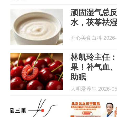
顽固湿气总
水，茯苓祛
开心美食白科 2026-0
林凯玲主任
果！补气血
助眠
大明爱养生 2026-05