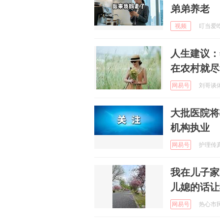
弟弟养老
视频
叮当爱吃 
人生建议：
在农村就尽
网易号
刘哥谈体育
大批医院将
机构执业
网易号
护理传真 
我在儿子家
儿媳的话让
网易号
热心市民小