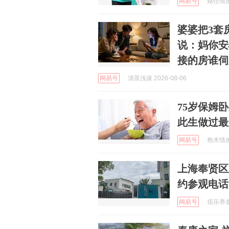
网易号
烙任情感 
婆婆把3套
说：妈你安
接的房谁伺
网易号
清茶浅谈 2026-08-06
75岁保姆
此生做过最
网易号
孢木情感 
上海奉贤区
约参观电话
网易号
佰乐养老 