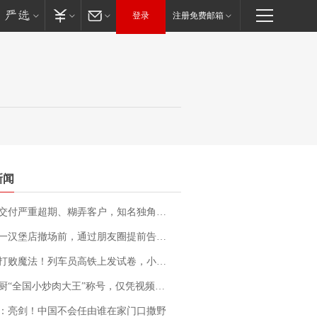
登录
注册免费邮箱
新闻
期、糊弄客户，知名独角兽车企创始人回应：都没证据，将依法采取措施，“本人长期与美国交管局保持沟通，对方表示肯定”
撤场前，通过朋友圈提前告知逐一退费，有顾客仅剩1元也全被退回，分文不少；顾客：言而有信，让人感动
法！列车员高铁上发试卷，小朋友一秒静音，12306回应：列车员个人行为，不是铁路规定
“全国小炒肉大王”称号，仅凭视频评出？中国烹饪协会回应
：亮剑！中国不会任由谁在家门口撒野