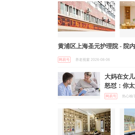
黄浦区上海圣元护理院 - 院内详
网易号
养老视窗 2026-08-06
大妈在女儿
怒怼：你太
网易号
热心柚子姐