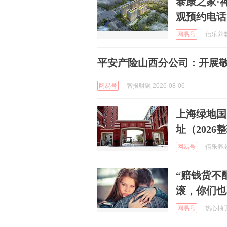
泰康之家·
观预约电话
网易号
佰乐养老 
平安产险山西分公司：开展
网易号
智报财融 2026-08-06
上海绿地国
址（2026
网易号
佰乐养老 
“赔钱货不
滚，你们也
网易号
热心柚子姐