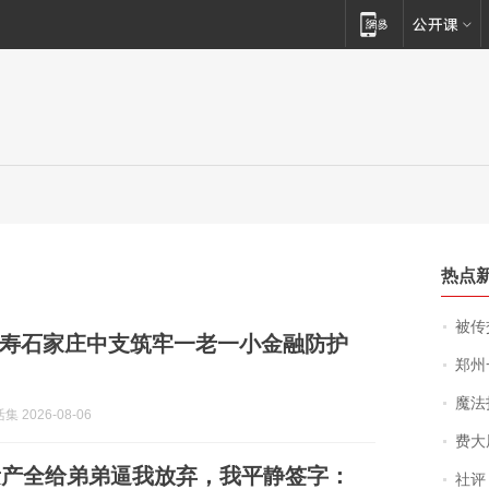
热点
被传交付严重超
寿石家庄中支筑牢一老一小金融防护
郑州一汉堡店
魔法打败魔
 2026-08-06
费大厨
遗产全给弟弟逼我放弃，我平静签字：
社评