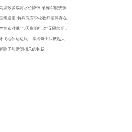
高温致多瑙河水位降低 纳粹军舰残骸重见天日
通报“特殊教育学校教师招聘存在违规行为”：已启动问责程序 副校长被停职
布对俄“40天影响行动”无限续期，7月两国对轰数据均创纪录
休达边境，摩洛哥士兵搬起大石块投向移民引争议，此前一天内数万人从摩洛哥涌入西班牙
解除了与伊朗相关的制裁