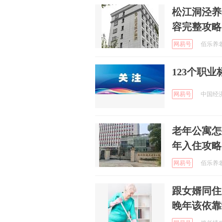
松江洞泾养
容完整攻略
网易号
佰乐养老 
123个职
网易号
中国经济时
老年公寓怎
年入住攻略
网易号
佰乐养老 
跟女婿同住
晚年该依靠