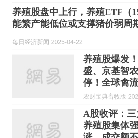
养殖股盘中上行，养殖ETF（15
能繁产能低位或支撑猪价弱周
每日经济新闻 2025-04-22
养殖股爆发
盛、京基智
停！全球禽
利好国内肉
农财宝典畜牧版 2025
A股收评：三
养殖股集体强
涨，成交额不足