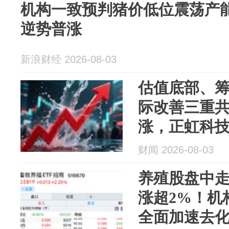
机构一致预判猪价低位震荡产
逆势普涨
新浪财经 2026-08-03
估值底部、
际改善三重
涨，正虹科技
财闻 2026-08-03
养殖股盘中走
涨超2%！机
全面加速去