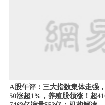
A股午评：三大指数集体走强，创
50涨超1%，养殖股领涨！超4
7463亿缩量553亿；机构解读