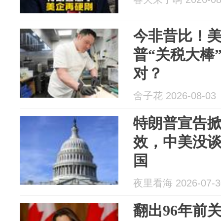
今非昔比！
普“关税大棒
对？
舍子花 2026-08-03
特朗普宣告掀
效，中美没
国
夜里看海 2026-07-3
翻出96年前