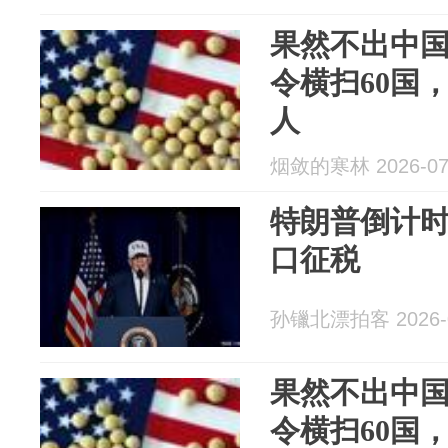
果然不出中
令横扫60国
人
烟敛的寒林 2026-07
特朗普倒计时
口征税
孙镴北漂拍客 2026-0
果然不出中
令横扫60国