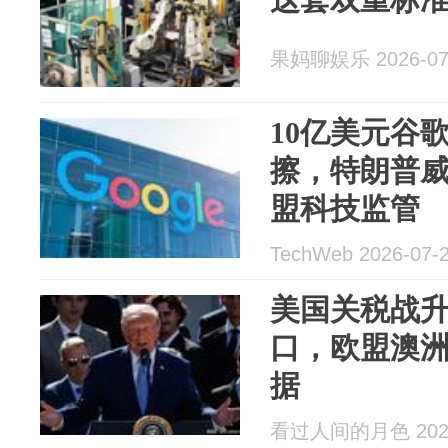
果妈聊娱乐 2026-07
10亿美元谷
擦，特朗普
盟科技监管
TechWeb 2026-07-
美国关税战
口，欧盟澳
据
看过人间的月色 2026