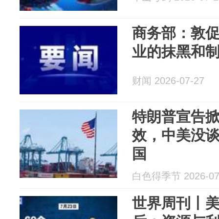
商务部：敦
业的抹黑和
财闻 2026-07-27
特朗普宣告掀
效，中美没
国
白色得季节 2026-07
世界周刊丨美