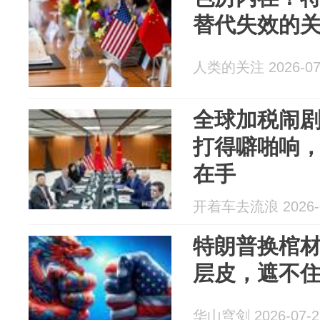
替代失效的
人类的关注 2026-07
全球加税闹
打得噼啪响
在手
开着车去流浪 2026-0
特朗普换棺材
层皮，遮不住 
华山穹剑 2026-07-2