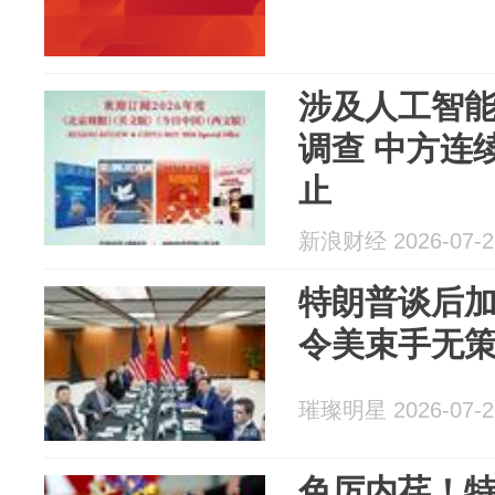
涉及人工智能和
调查 中方连续发声，敦促美方停
止
新浪财经 2026-07-2
特朗普谈后
令美束手无
璀璨明星 2026-07-2
色厉内荏！特