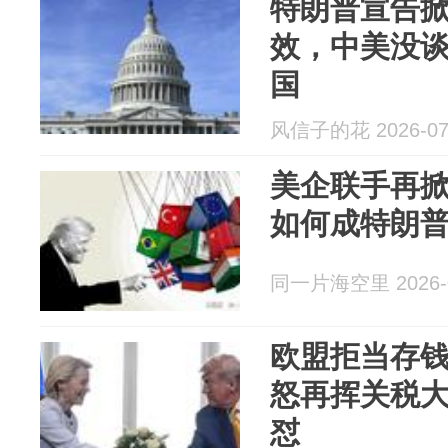
特朗普宣告掀
效，中美没
国
风信子的花 2026-07
美企联手再
如何成特朗普
同一片海空里 2026-0
欧盟拒当存
怒再挥关税
怼