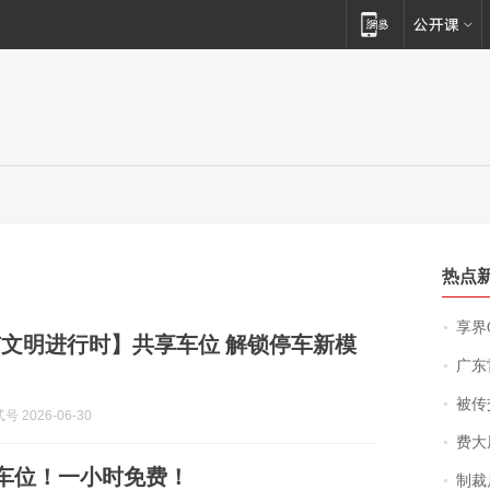
热点
享界
文明进行时】共享车位 解锁停车新模
广东雷州
被传交付严重超
 2026-06-30
费大厨
共享车位！一小时免费！
制裁