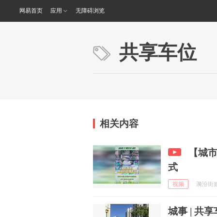
网易首页
应用
无障碍浏览
共享车位
相关内容
【城市
式
视频
漪汾街贰号
城事 | 