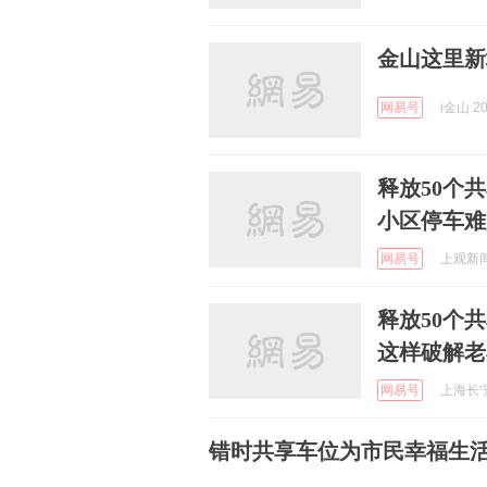
金山这里新
网易号
i金山 20
释放50个
小区停车难
网易号
上观新闻 
释放50个
这样破解老
网易号
上海长宁 
错时共享车位为市民幸福生