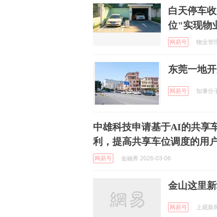
白天停车收
位"实现物
网易号
物业管理的
东莞一地开
网易号
知肇分子 
中雄科技申请基于AI的共享
利，提高共享车位调度的用
网易号
金融界 2026-03-06
金山这里新
网易号
上观新闻 