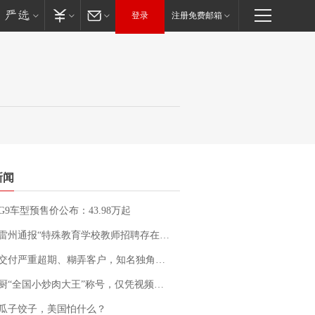
登录
注册免费邮箱
新闻
G9车型预售价公布：43.98万起
通报“特殊教育学校教师招聘存在违规行为”：已启动问责程序 副校长被停职
期、糊弄客户，知名独角兽车企创始人回应：都没证据，将依法采取措施，“本人长期与美国交管局保持沟通，对方表示肯定”
“全国小炒肉大王”称号，仅凭视频评出？中国烹饪协会回应
瓜子饺子，美国怕什么？