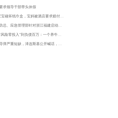
要求领导干部带头休假
坏纸巾盒，宝妈被酒店要求赔付924元！三亚一酒店回复：骨瓷定制！网友一查价格，吵翻了
总、应急管理部针对浙江福建启动防汛防台风四级应急响应
险零投入”到负债百万：一个养牛项目崩盘后，谁该为农户的贷款买单丨红星调查
弹严重短缺，泽连斯基公开喊话，乌克兰失去导弹拦截能力？