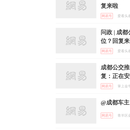
复来啦
网易号
爱看头条 
问政 | 
位？回复来
网易号
爱看头条 
成都公交推
复：正在安
网易号
掌上金牛 
@成都车主
网易号
青羊区金沙