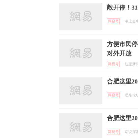
敞开停！3
网易号
掌上金牛 
方便市民停
对外开放
网易号
红星新闻 
合肥这里2
网易号
肥东论坛 
合肥这里2
网易号
话说探家 