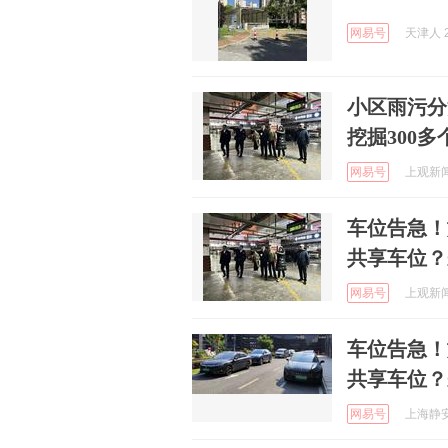
网易号
天津人 2
小区雨污分
挖掘300
网易号
上观新闻 
车位告急！
共享车位？
网易号
上观新闻 
车位告急！
共享车位？
网易号
上海静安 