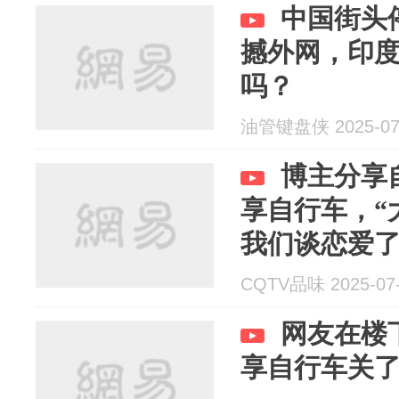
中国街头
撼外网，印
吗？
油管键盘侠 2025-07
博主分享
享自行车，“
我们谈恋爱了
是真的好喜
CQTV品味 2025-07
网友在楼
享自行车关