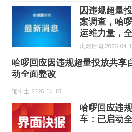
因违规超量
案调查，哈
运维力量，
放秩序；此
洪观新闻 2026-04-1
改正
哈啰回应因违规超量投放共享
动全面整改
鞭牛士 2026-04-15
哈啰回应违
车：已启动