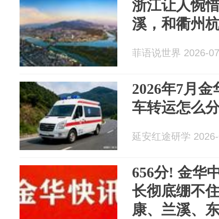
浙江让人惋
溪，和衢州
菲语说世界 2026-07
2026年7月
车转运怎么
延安红途研学 2026-0
656分! 金
长彻底绷不住
康、兰溪、