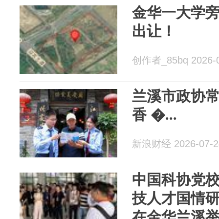
金华一大学旁
出让！
创作者_85bq 2026-0
兰溪市政协
香 �...
新浪财经 2026-07-2
中国科协党校
技人才国情
在金华兰溪