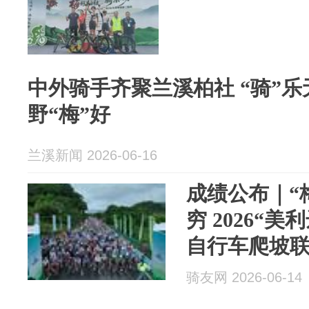
中外骑手齐聚兰溪柏社 “骑”乐无穷领略山
野“梅”好
兰溪新闻 2026-06-16
成绩公布｜“梅
穷 2026“
自行车爬坡
骑友网 2026-06-14