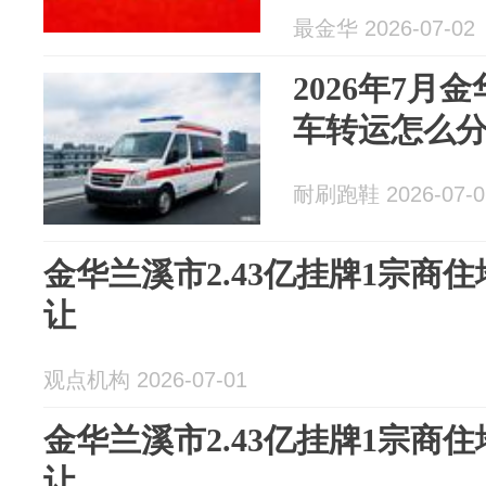
磐安中考分
最金华 2026-07-02
2026年7月
车转运怎么
耐刷跑鞋 2026-07-0
金华兰溪市2.43亿挂牌1宗商住
让
观点机构 2026-07-01
金华兰溪市2.43亿挂牌1宗商住
让