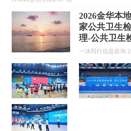
2026金华本
家公共卫生
理-公共卫生
告卫生许可
一沐同行信息咨询 202