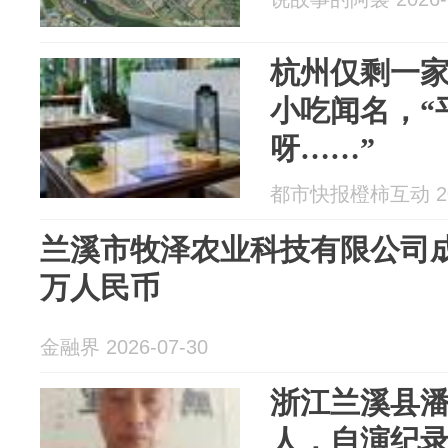
杭州仅剩一
小吃闻名，“
呀……”
都市快报橙柿互动 202
兰溪市牧泽农业科技有限公司成
万人民币
金融界 2026-07-30
浙江兰溪县
人，自演纪