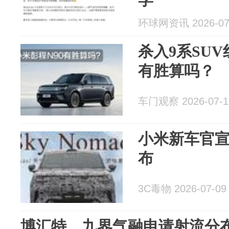
环球网资讯 2026-07
杀入9系SUV
有胜算吗？
车门观察 2026-07-1
小米新车官宣
布
3C毒物 2026-07-09
博汇特、九界气融申请射流分