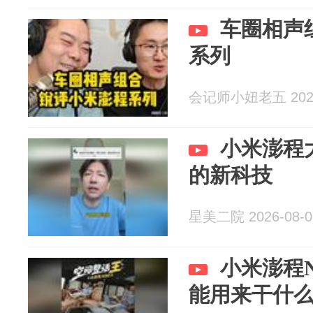
车圈相声
系列
会记师小妞老五 2026
小米澎程
的新科技
星美二院 2026-08-0
小米澎程N90: 车
能用来干什