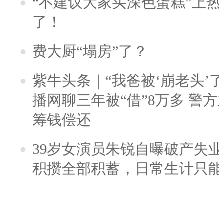
“不建议大家买深色蛋糕”上
了！
费大厨“塌房”了？
紫牛头条｜“我爸被‘崩老头’
播网聊三年被“借”8万多 警
筹钱偿还
39岁女演员朱锐自曝破产失
积攒全部积蓄，日常生计只