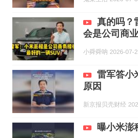
真的吗？
会是公司商业
小舜舜呐 2026-07-2
雷军答小
原因
新京报贝壳财经 2026
曝小米澎