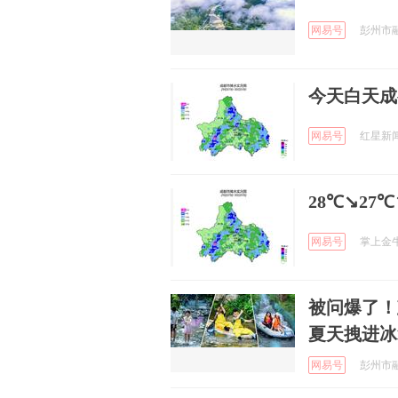
网易号
彭州市融媒
今天白天成
网易号
红星新闻 
28℃↘27
网易号
掌上金牛 
被问爆了！
夏天拽进冰
网易号
彭州市融媒