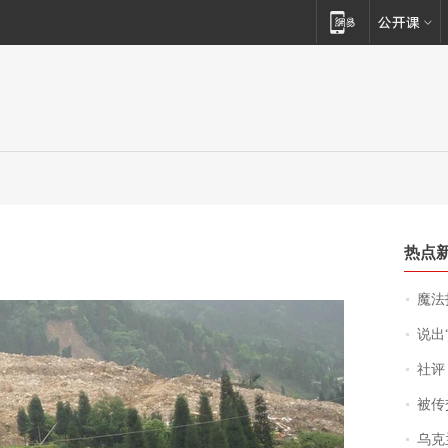
热点
魔法打败魔
说出“给我
社评
被传交付严重超
乌克兰宣