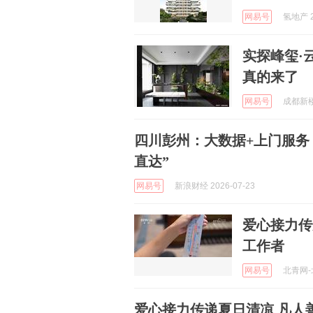
网易号
氢地产 2
实探峰玺·
真的来了
网易号
成都新楼市
四川彭州：大数据+上门服务，
直达”
网易号
新浪财经 2026-07-23
爱心接力传
工作者
网易号
北青网-北
爱心接力传递夏日清凉 凡人