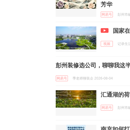
芳华
网易号
彭州市融媒
国家
视频
记录生活日
彭州装修选公司，聊聊我这
网易号
季老师聊装企 2026-08-04
汇通湖的荷
网易号
彭州市融媒
南充如何打