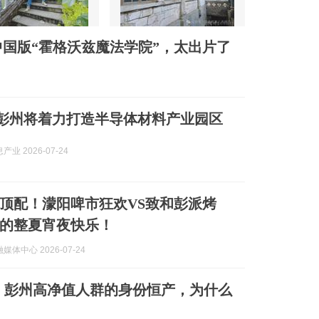
国版“霍格沃兹魔法学院”，太出片了
| 彭州将着力打造半导体材料产业园区
业 2026-07-24
顶配！濛阳啤市狂欢VS致和彭派烤
的整夏宵夜快乐！
体中心 2026-07-24
：彭州高净值人群的身份恒产，为什么