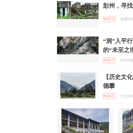
彭州，寻找
网易号
成都BIG
“洞”入平
的“未至之
网易号
彭州市融媒
【历史文化
德攀
网易号
方志四川 