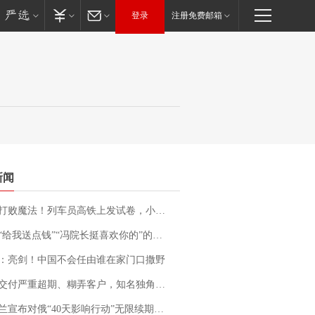
登录
注册免费邮箱
新闻
法！列车员高铁上发试卷，小朋友一秒静音，12306回应：列车员个人行为，不是铁路规定
送点钱”“冯院长挺喜欢你的”的执行局局长被停职，被骚扰的当事人还有问题待解决
：亮剑！中国不会任由谁在家门口撒野
期、糊弄客户，知名独角兽车企创始人回应：都没证据，将依法采取措施，“本人长期与美国交管局保持沟通，对方表示肯定”
布对俄“40天影响行动”无限续期，7月两国对轰数据均创纪录