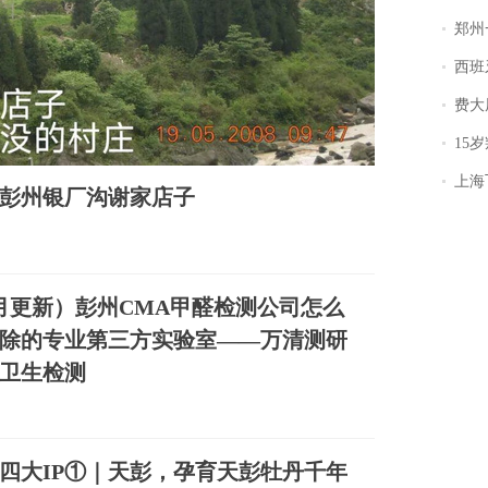
郑州一汉堡店
西班牙飞地
费大厨
15岁叛逆期女
上海飞东
—彭州银厂沟谢家店子
年8月更新）彭州CMA甲醛检测公司怎么
除的专业第三方实验室——万清测研
卫生检测
四大IP①｜天彭，孕育天彭牡丹千年