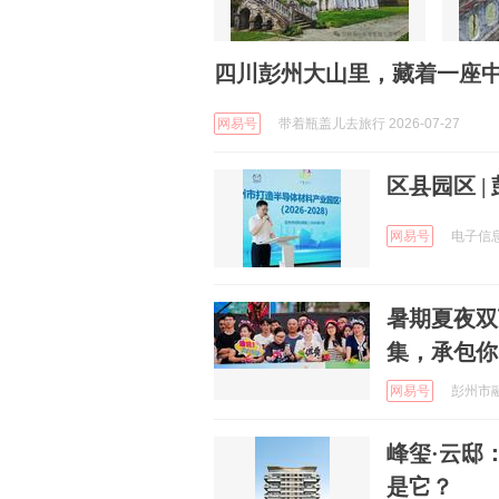
四川彭州大山里，藏着一座中
网易号
带着瓶盖儿去旅行 2026-07-27
区县园区 
网易号
电子信息产
暑期夏夜双
集，承包你
网易号
彭州市融媒
峰玺·云邸
是它？