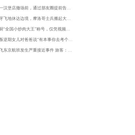
撤场前，通过朋友圈提前告知逐一退费，有顾客仅剩1元也全被退回，分文不少；顾客：言而有信，让人感动
休达边境，摩洛哥士兵搬起大石块投向移民引争议，此前一天内数万人从摩洛哥涌入西班牙
“全国小炒肉大王”称号，仅凭视频评出？中国烹饪协会回应
儿对爸爸说“有本事你去考个研究生”，44岁职场“老登”一战上岸“985”；父亲坦言拒绝空想，常年保持每月读6本书的习惯
京航班发生严重接近事件 旅客：正常下降后突然拉升，下飞机时都不知险些撞机