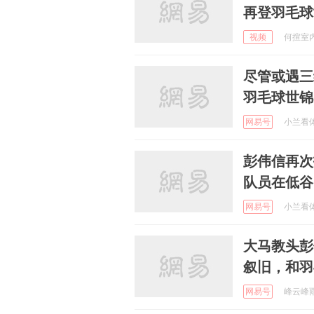
再登羽毛球
视频
何揎室内设
尽管或遇三
羽毛球世锦
网易号
小兰看体育
彭伟信再次
队员在低谷
网易号
小兰看体育
大马教头彭
叙旧，和羽
网易号
峰云峰雨 