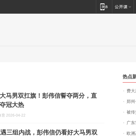
热点
费大厨
大马男双扛旗！彭伟信誓夺两分，直
郑州一汉堡店
夺冠大热
被传交付严重超
 2026-04-22
广东雷州
或遇三组内战，彭伟信仍看好大马男双
欧洲