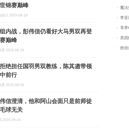
世锦赛巅峰
魔法打败魔
计 2025-08-19
李亚鹏含泪感谢“
享界
组内战，彭伟信仍看好大马男双再登
美国
赛巅峰
抢劫刺死
 2025-08-19
拒绝担任国羽男双教练，陈其遒带领
中前行
 2025-08-06
伟信澄清，他和阿山会面只是前师徒
毛球无关
2025-06-24