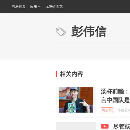
网易首页
应用
无障碍浏览
彭伟信
相关内容
汤杯前瞻：
言中国队是
网易号
小兰看体育
尽管