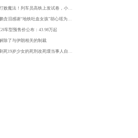
法！列车员高铁上发试卷，小朋友一秒静音，12306回应：列车员个人行为，不是铁路规定
地铁吐血女孩”胡心瑶为嫣然天使捐99999元：这份捐赠太沉重，尊重其捐赠意愿，个人向胡心瑶和她的病友之家各捐赠99999元
G9车型预售价公布：43.98万起
解除了与伊朗相关的制裁
19岁少女的死刑改死缓当事人自述：出狱11年间始终刻意躲避被害人家属