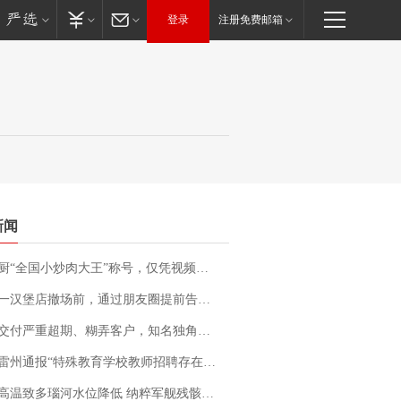
登录
注册免费邮箱
新闻
“全国小炒肉大王”称号，仅凭视频评出？中国烹饪协会回应
撤场前，通过朋友圈提前告知逐一退费，有顾客仅剩1元也全被退回，分文不少；顾客：言而有信，让人感动
期、糊弄客户，知名独角兽车企创始人回应：都没证据，将依法采取措施，“本人长期与美国交管局保持沟通，对方表示肯定”
通报“特殊教育学校教师招聘存在违规行为”：已启动问责程序 副校长被停职
高温致多瑙河水位降低 纳粹军舰残骸重见天日