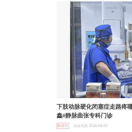
下肢动脉硬化闭塞症走路疼哪
鑫#静脉曲张专科门诊
网易号
冶金讯息 2026-08-05