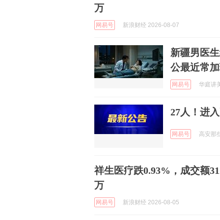
万
网易号
新浪财经 2026-08-07
新疆男医生
公最近常加
网易号
华庭讲美食
27人！进
网易号
高安那些事
祥生医疗跌0.93%，成交额312
万
网易号
新浪财经 2026-08-05