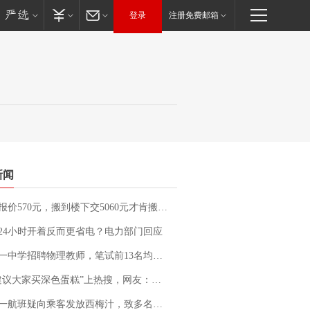
登录
注册免费邮箱
新闻
价570元，搬到楼下交5060元才肯搬上楼！女子傻眼了……
24小时开着反而更省电？电力部门回应
招聘物理教师，笔试前13名均遭淘汰？教育局：已叫停招聘，成立调查组全面核查
建议大家买深色蛋糕”上热搜，网友：天塌了！
客发放西梅汁，致多名乘客在飞行途中排队上厕所！乘客：机上100多人只有2个厕所；客服回应：并非每架飞机都会发放西梅汁