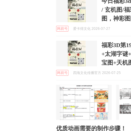
今日福彩3
/ 玄机图/
图，神彩图
网易号
爱卡得文化 2026-07-27
福彩3D第
+太湖字谜
宝图+天机
网易号
四海文化传播官方 2026-07-25
优质动画需要的制作步骤！