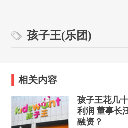
孩子王(乐团)
相关内容
孩子王花几
利润 董事长
融资？