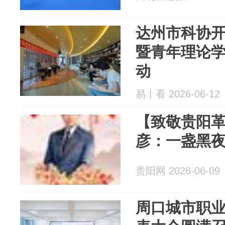
达州市科协
暨青年理论
动
易丨看 2026-06-12
【致敬贵阳
彦：一盏黑
贵阳网 2026-06-09
周口城市职