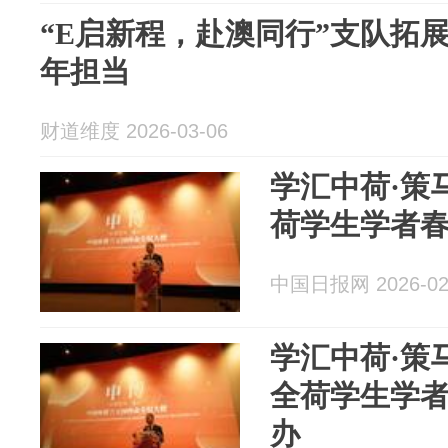
“E启新程，赴澳同行”支队拓
年担当
财道维度 2026-03-06
学汇中荷·策马
荷学生学者
中国日报网 2026-02
学汇中荷·策马
全荷学生学
办