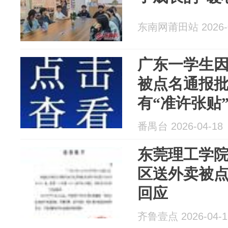
东南网莆田站 2026-0
广东一学生
被点名通报
有“准许张贴
番禺台 2026-04-18
东莞理工学
区送外卖被
回应
齐鲁壹点 2026-04-1