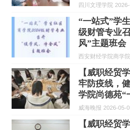
四川文理学院 2026-0
“一站式”学生社
级财管专业召
风”主题班会
西安财经学院商学院 20
【威职经贸学
牢防疫线，
学院尚德苑“
展防疫主题
威海晚报 2026-05-0
【威职经贸学