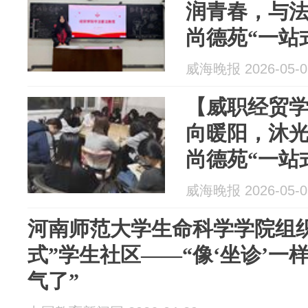
润青春，与
尚德苑“一站
治教育活动
威海晚报 2026-05-0
【威职经贸学
向暖阳，沐
尚德苑“一站
理健康系列
威海晚报 2026-05-0
河南师范大学生命科学学院组
式”学生社区——“像‘坐诊’一
气了”