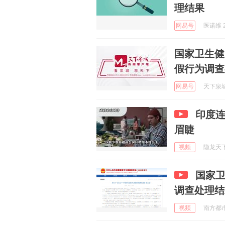
理结果
网易号
医诺维 2
国家卫生健
假行为调查
网易号
天下泉城 
印度
眉睫
视频
隐龙天下o
国家卫
调查处理结
视频
南方都市报