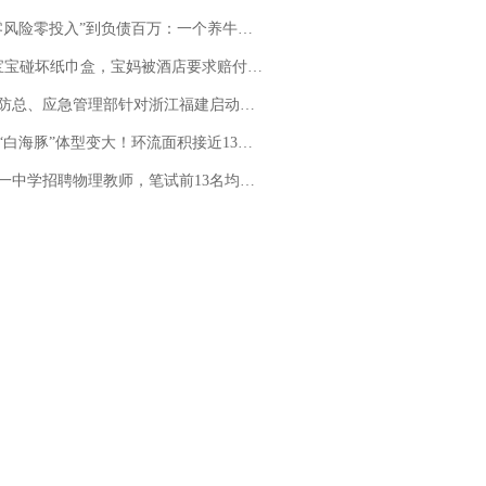
险零投入”到负债百万：一个养牛项目崩盘后，谁该为农户的贷款买单丨红星调查
坏纸巾盒，宝妈被酒店要求赔付924元！三亚一酒店回复：骨瓷定制！网友一查价格，吵翻了
总、应急管理部针对浙江福建启动防汛防台风四级应急响应
白海豚”体型变大！环流面积接近13个浙江那么大
招聘物理教师，笔试前13名均遭淘汰？教育局：已叫停招聘，成立调查组全面核查