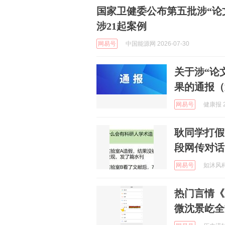
国家卫健委公布第五批涉“论
涉21起案例
网易号
中国能源网 2026-07-30
关于涉“论
果的通报（
网易号
健康报 2
耿同学打假
段网传对话
网易号
如沐风科研
热门言情《
微沈景屹全