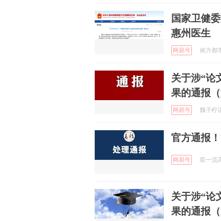
国家卫健委
惠州医生
网易号
南方都市报
关于涉“论
果的通报（
网易号
魏子柠说 
官方通报！
网易号
双一流高校
关于涉“论
果的通报（