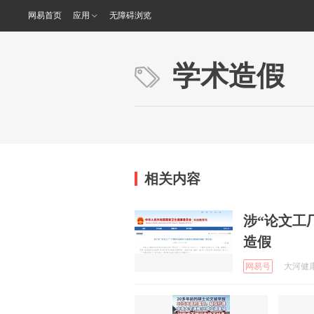
网易首页
应用
无障碍浏览
学术造假
相关内容
涉“论文工
造假
网易号
大河健康 