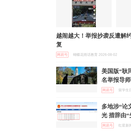
越闹越大！举报抄袭反遭解
复
网易号
蝴蝶花雨话教育 2026-08-02
美国版“耿
名举报导师
网易号
留学生日报
多地涉“论
光 措辞由“
网易号
红星新闻 