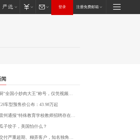
登录
注册免费邮箱
新闻
“全国小炒肉大王”称号，仅凭视频评出？中国烹饪协会回应
G9车型预售价公布：43.98万起
通报“特殊教育学校教师招聘存在违规行为”：已启动问责程序 副校长被停职
瓜子饺子，美国怕什么？
期、糊弄客户，知名独角兽车企创始人回应：都没证据，将依法采取措施，“本人长期与美国交管局保持沟通，对方表示肯定”