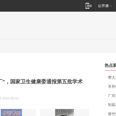
热点
费大厨
厂”，国家卫生健康委通报第五批学术
享界
广东雷州
2026-08-04
制裁
被传交付严重超