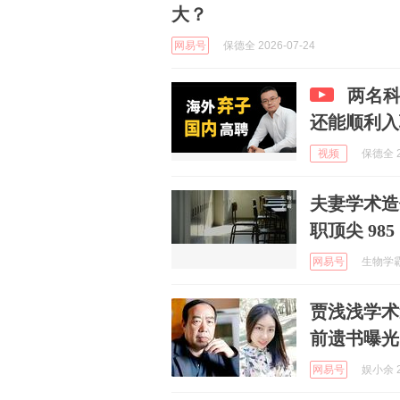
大？
网易号
保德全 2026-07-24
两名
还能顺利入
视频
保德全 2
夫妻学术造
职顶尖 9
网易号
生物学霸 
贾浅浅学术
前遗书曝光
网易号
娱小余 2