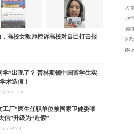
从“零风
1岁宝宝碰
国家防
约，高校女教师控诉高校对自己打击报
台风“
佛山一中学
同学”出现了？ 普林斯顿中国留学生实
学术造假！
 2026-08-01
文工厂”医生任职单位被国家卫健委曝
失信”升级为“造假”
2026-07-31