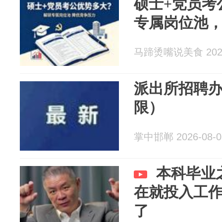
硕士+党员考
专属岗位池
马蹄烫嘴说美食 2026
派出所招聘
限）
掌中邯郸 2026-08-0
本科毕业
在就投入工
了