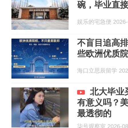
碗，毕业直
娱乐的宅急便 2026-0
不盲目追高
些欧洲优质
海口立思辰留学 2026
北大毕业
有意义吗？
最透彻的
柒号观察室 2026-08