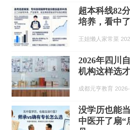
超本科线82
培养，看中
王姐懒人家常菜 2026
2026年四
机构这样选
成都元亨教育 2026-0
没学历也能
中医开了扇“