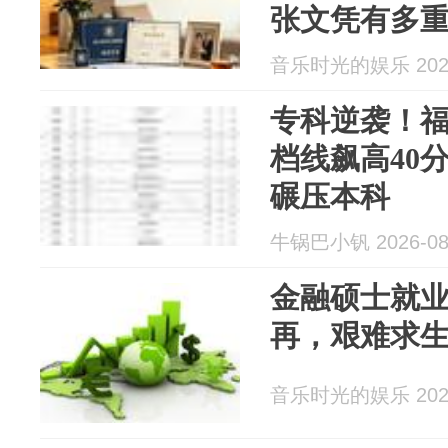
张文凭有多
音乐时光的娱乐 2026
专科逆袭！
档线飙高40分
碾压本科
牛锅巴小钒 2026-08
金融硕士就
再，艰难求
音乐时光的娱乐 2026