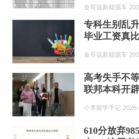
金哥说新能源车 2026
专科生别乱升
毕业工资真
金哥说新能源车 2026
高考失手不
联邦本科开
小李留学手记 2026-0
610分放弃98