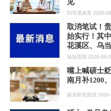
见
刘哥谈体育 2026-08
取消笔试！
始实行！其
花溪区、乌
湖区、清镇
知知贵阳 2026-08-0
均有名额！
嘴上喊硕士贬
南月补1200
娱乐的宅急便 2026-0