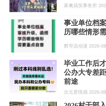
家禽搞笑事务所 2026
事业单位档
历哪些情形
辉哥说动漫 2026-08
毕业工作后
公办大专差
前途
次元君情感 2026-08
2026村干