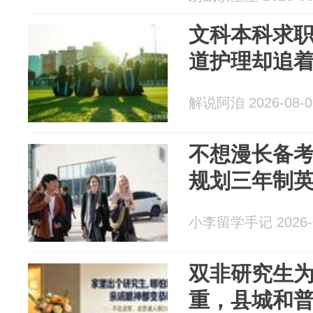
文科本科求
道护理却追
解说阿洎 2026-08-0
不想漫长备
规划三年制
小李留学手记 2026-0
双非研究生
重，县城和