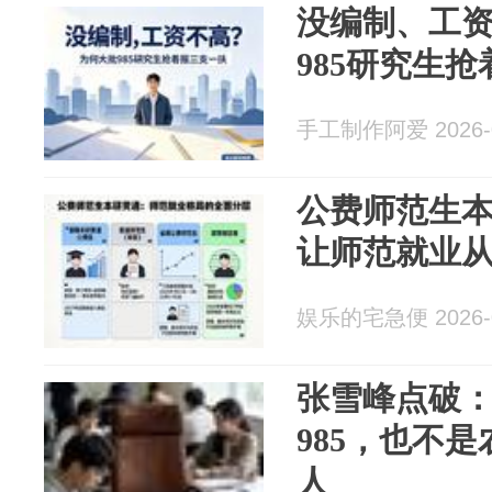
没编制、工
985研究生
手工制作阿爱 2026-0
公费师范生
让师范就业
娱乐的宅急便 2026-0
张雪峰点破
985，也不
人