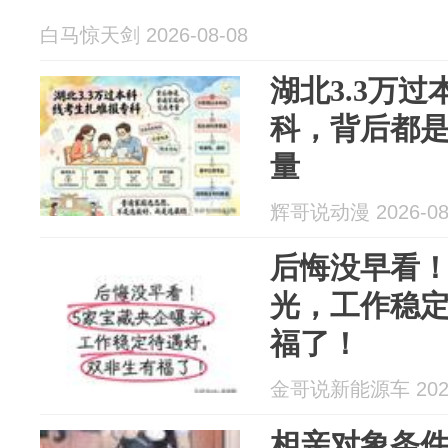
白马惊天剑 2026-08-08
湖北3.3万
科，背后都
量
辉哥说动漫 2026-08
后悔没早看！
光，工作稳
福了！
金哥说新能源车 2026
相亲对象条