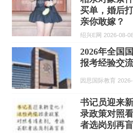
买单，婚后打
亲你敢嫁？
绍兴E网 2026-08-0
2026年全
报考经验交
因思国际教育 2026-0
书记员迎来
录政策对照
者选岗别再