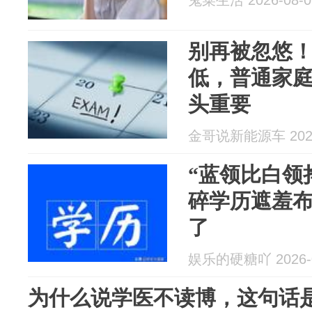
鬼菜生活 2026-08-0
别再被忽悠
低，普通家
头重要
金哥说新能源车 2026
“蓝领比白领
碎学历遮羞
了
娱乐的硬糖吖 2026-0
为什么说学医不读博，这句话