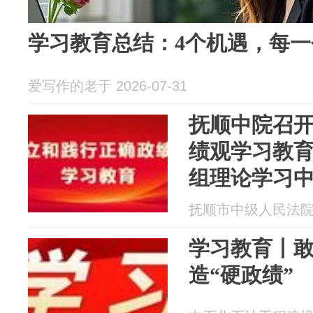
学习教育总结：4个机遇，每
爱写作的老于 2026-07-31
抚顺中院召
绩观学习教育
组理论学习
会议
抚顺市中级人民法院 20
学习教育丨敢
造“硬政绩”