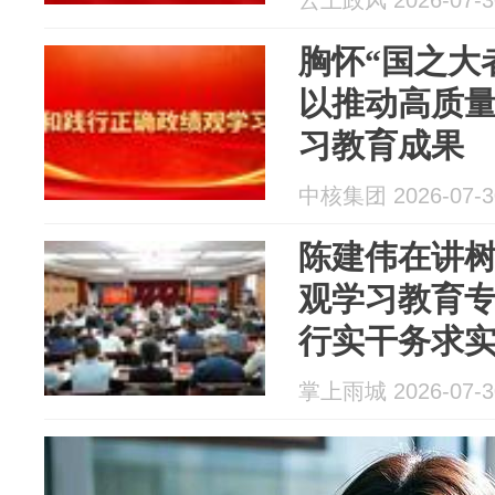
云上政风 2026-07-3
胸怀“国之大
以推动高质
习教育成果
中核集团 2026-07-3
陈建伟在讲
观学习教育
行实干务求实
质量发展新
掌上雨城 2026-07-3