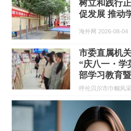
树立和践行
促发展 推动
海外网 2026-08-04
市委直属机
“庆八一・学
部学习教育
活动
呼伦贝尔市巾帼风采 20