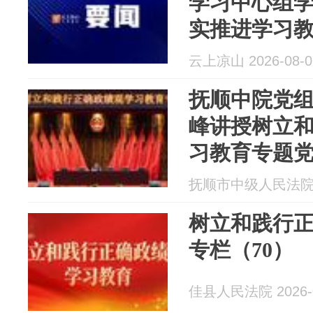
学习中心组学
实推进学习教
政绩观引领
云上凉山 2026-08-0
抚顺中院党
峰讲授树立
习教育专题
抚顺市中级人民法院 20
树立和践行
专栏（70）
佳县人民法院 2026-0