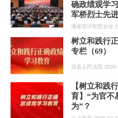
确政绩观学
军桥烈士先
潍柴雷沃智慧农业 202
树立和践行
专栏（69）
佳县人民法院 2026-0
【树立和践
育】“为官不
为”？