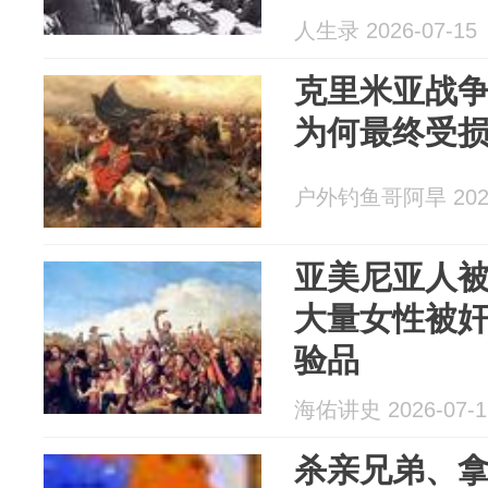
人生录 2026-07-15
克里米亚战
为何最终受
户外钓鱼哥阿旱 2026
亚美尼亚人
大量女性被
验品
海佑讲史 2026-07-1
杀亲兄弟、