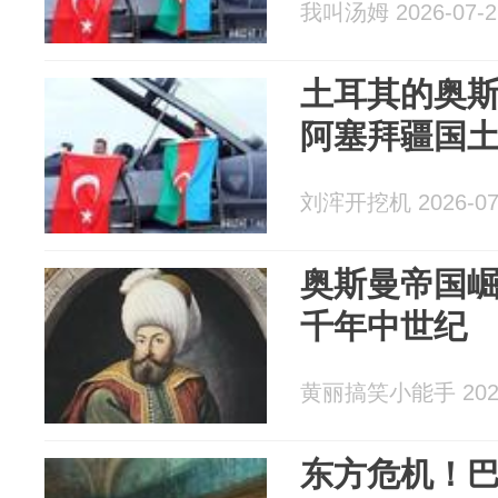
我叫汤姆 2026-07-2
土耳其的奥
阿塞拜疆国
刘浶开挖机 2026-07
奥斯曼帝国
千年中世纪
黄丽搞笑小能手 2026
东方危机！