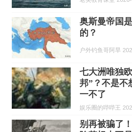
奥斯曼帝国
的？
户外钓鱼哥阿旱 2026
七大洲唯独欧
邦”？不是不
一不了
娱乐圈的哔哔王 2026
别再被骗了！