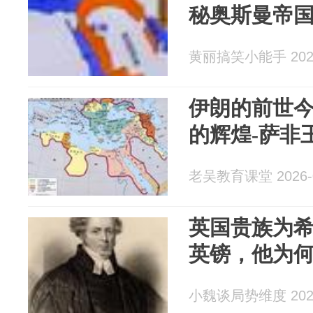
秘奥斯曼帝国
黄丽搞笑小能手 2026
伊朗的前世
的辉煌-萨非
老吴教育课堂 2026-0
英国贵族为希
英镑，他为
小魏谈局势维度 2026