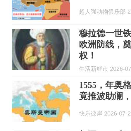
超人强动物俱乐部 202
穆拉德一世
欧洲防线，
权！
生活新鲜市 2026-07
1555，年
竟推波助澜
快乐彼岸 2026-07-2