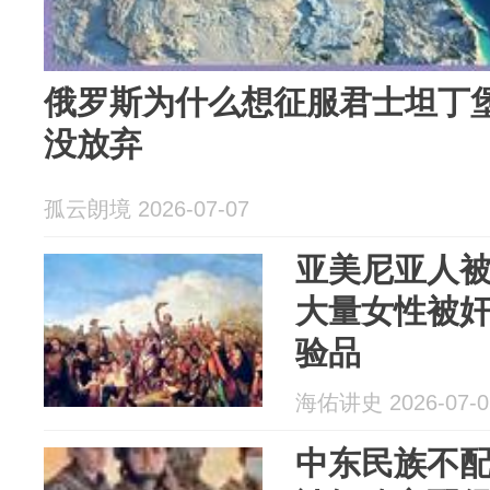
俄罗斯为什么想征服君士坦丁
没放弃
孤云朗境 2026-07-07
亚美尼亚人
大量女性被
验品
海佑讲史 2026-07-0
中东民族不