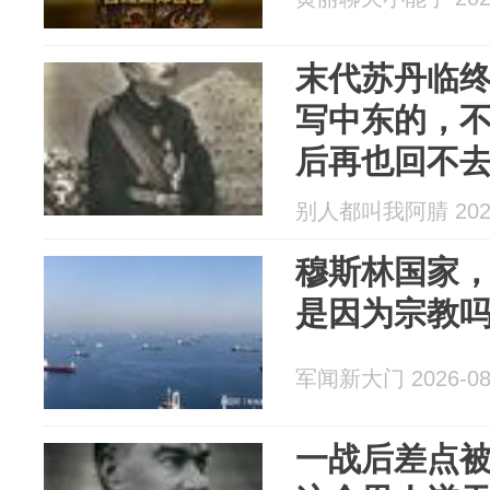
末代苏丹临
写中东的，
后再也回不
别人都叫我阿腈 2026
穆斯林国家
是因为宗教
军闻新大门 2026-08
一战后差点