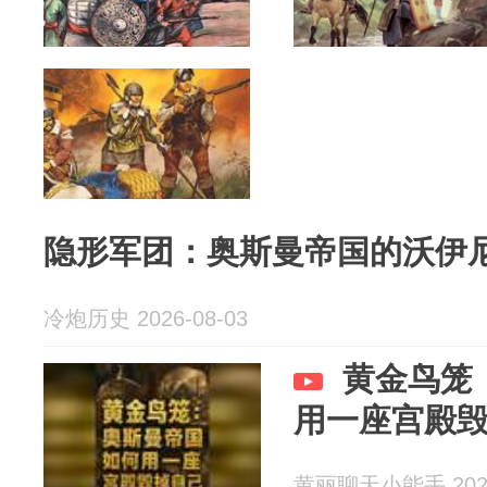
隐形军团：奥斯曼帝国的沃伊
冷炮历史 2026-08-03
黄金鸟笼
用一座宫殿
黄丽聊天小能手 2026