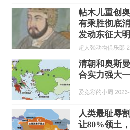
帖木儿重创
有乘胜彻底
发动东征大
超人强动物俱乐部 202
清朝和奥斯
合实力强大
爱竞彩的小周 2026-0
人类最耻辱
让80%领土