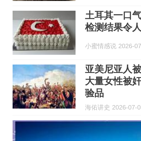
土耳其一口气
检测结果令
小蜜情感说 2026-07
亚美尼亚人
大量女性被
验品
海佑讲史 2026-07-0