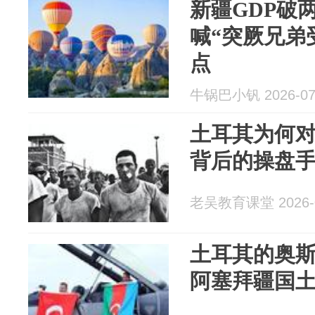
新疆GDP破
喊“突厥兄弟
点
牛锅巴小钒 2026-07
土耳其为何
背后的操盘
老吴教育课堂 2026-0
土耳其的奥
阿塞拜疆国