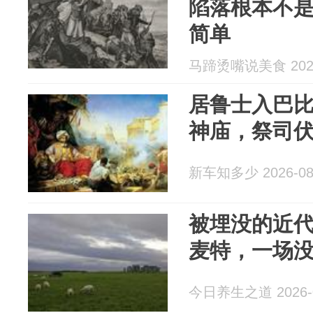
陷落根本不
简单
马蹄烫嘴说美食 2026
居鲁士入巴
神庙，祭司
新车知多少 2026-08
被埋没的近
麦特，一场
今日养生之道 2026-0