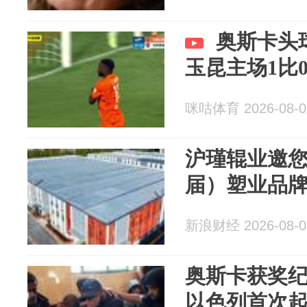
奥斯卡头
玉昆主场1比
咪咕体育 2026-08-0
沪瑾辊业邀您
届）塑业品
新浪财经 2026-08-0
奥斯卡获奖
以色列首次