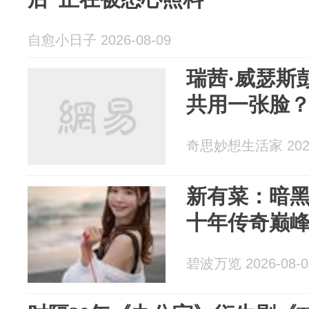
自愈小日子 2026-08-09
瑞茜·威瑟斯
共用一张脸
奇思妙想生活家 2026
新有菜：暗黑
十年传奇巅
碧波万览 2026-08-0