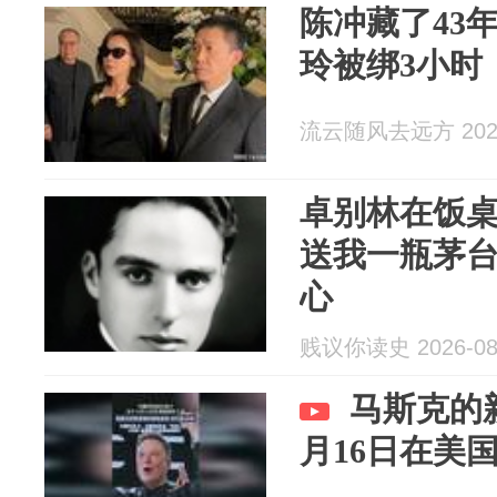
陈冲藏了43
玲被绑3小时
流云随风去远方 2026
卓别林在饭
送我一瓶茅
心
贱议你读史 2026-08
马斯克的
月16日在美