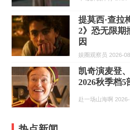
提莫西·查拉
2》恐无限期
因
娱圈观察员 2026-08
凯奇演麦登、C
2026秋季档
赴一场山海啊 2026-0
热点新闻