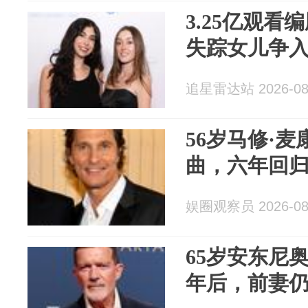
3.25亿观
失踪女儿争
追星雷达站 2026-08
56岁马修·
曲，六年回
娱圈观察员 2026-08
65岁安东尼
年后，前妻