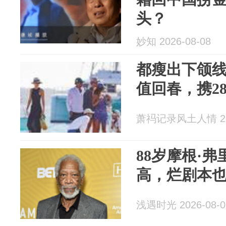
头？
妙知 2026-08-08
都瘦出下颌线
值回春，携2
萧祃记录风土人情 202
88岁摩根·
高，烂剧本
浅遇时光 2026-08-0