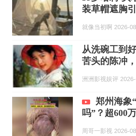
装草帽遮胸
就像当初啊 2026-08
从洗碗工到
苦头的陈冲，
洲洲影视娱评 2026-0
郑州海象“
吗”？超60
周哥一影视 2026-08