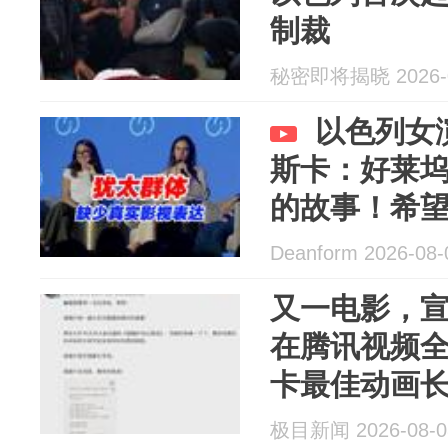
制裁
秘密即将揭晓 2026-0
以色列女
斯卡：好莱
的故事！希
抗的女学生
Deanform 2026-08-
又一电影，
在腾讯视频
卡最佳动画长
极目新闻 2026-08-0