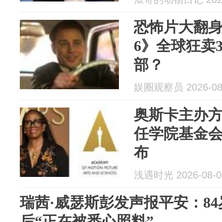
恐怖片大翻
6》全球狂卖
部？
娱圈观察员 2026-08
奥斯卡主办
任学院基金
布
浅遇时光 2026-08-0
瑞茜·威瑟斯彭发声报平安：8
后“正在被悉心照料”