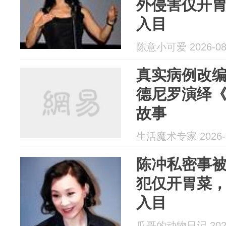
外侵害仅开
入目
陈意小可爱 2026-08
真实病例改编
德尼罗演绎
故事
生活魔术专家 2026-0
陈冲私密事被
犯仅开胃菜
入目
瓜哥的动物日记 2026