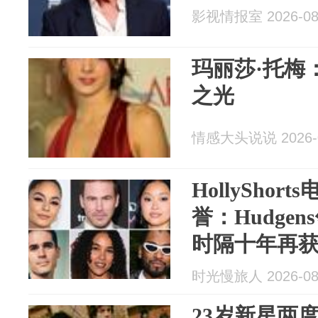
影视情报室 2026-08
玛丽莎·托梅
之光
情感大头说说 2026-0
HollySho
誉：Hudgen
时隔十年再
时光慢旅人 2026-08
23岁新星两