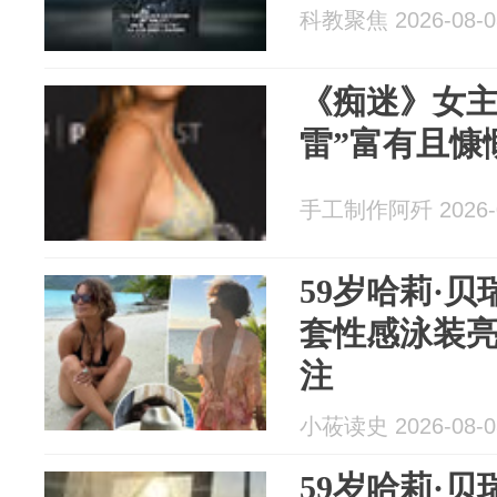
科教聚焦 2026-08-0
《痴迷》女主
雷”富有且慷
手工制作阿歼 2026-0
59岁哈莉·
套性感泳装
注
小莜读史 2026-08-0
59岁哈莉·