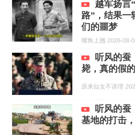
越军扬言
路”，结果一
们的噩梦
嘴角上翘 2026-08-0
听风的蚕
毙，真的假的
原来仙女不讲理 2026
听风的蚕
基地的打击