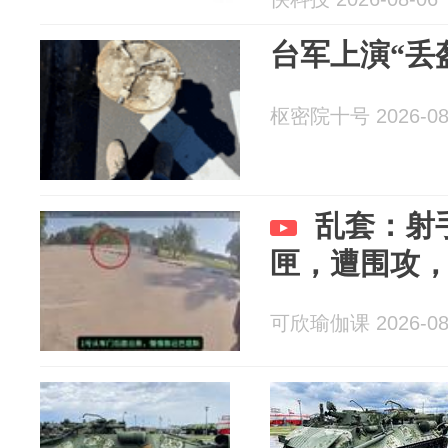
台军上演“丢
枢密院十号 2026-08
乱套：射
匣，遭围攻
可欣瑜伽课 2026-08