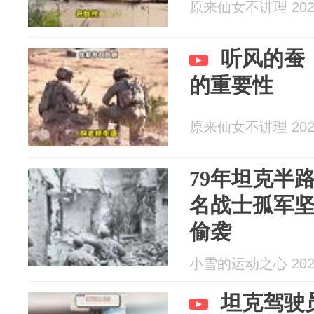
原来仙女不讲理 2026
听风的蚕
的重要性
原来仙女不讲理 2026
79年坦克半
名战士孤军
偷袭
小雪的运动之心 2026
坦克驾驶