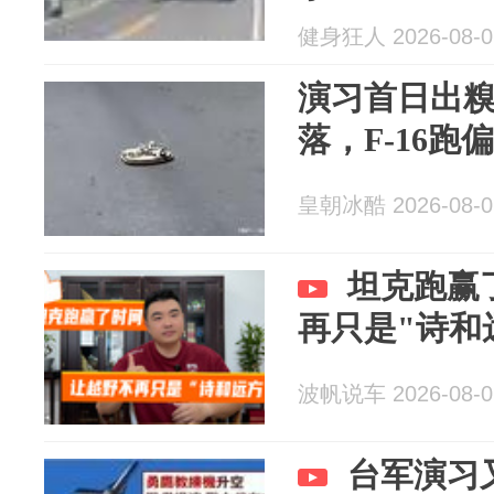
健身狂人 2026-08-0
演习首日出
落，F-16跑
皇朝冰酷 2026-08-0
坦克跑赢
再只是"诗和
波帆说车 2026-08-0
台军演习