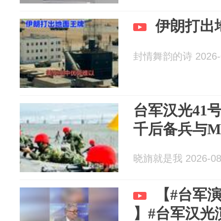
伊朗打出
封情舞韵的诗 2026-0
台军汉光41
千后备兵与M
晓旓就是我 2026-08
【#台军
】#台军汉光