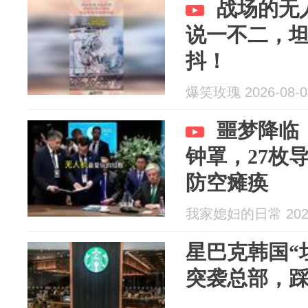
战场的无
说一不二，
抖！
爆笑玫瑰 2026-08-0
噩梦降临
钟罩，27枚
防空瘫痪
我家媳妇的日常 2026
星巴克韩国“
突袭总部，