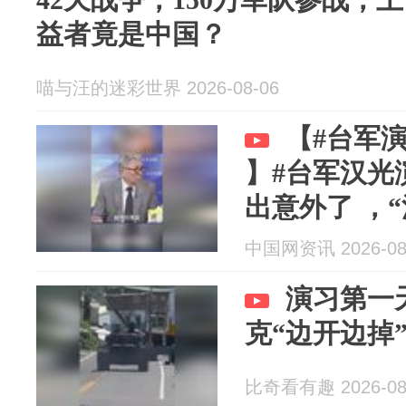
益者竟是中国？
喵与汪的迷彩世界 2026-08-06
【#台军
】#台军汉光
出意外了 ，“
糗，M60A
中国网资讯 2026-08
众捡到。帅
演习第一
越演越假
克“边开边掉
比奇看有趣 2026-08