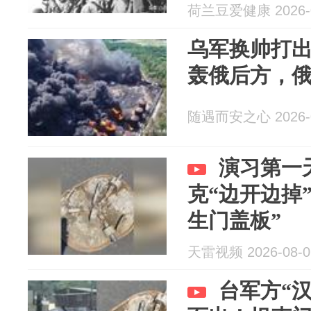
荷兰豆爱健康 2026-0
乌军换帅打出
轰俄后方，
随遇而安之心 2026-0
演习第一
克“边开边掉
生门盖板”
天雷视频 2026-08-0
台军方“