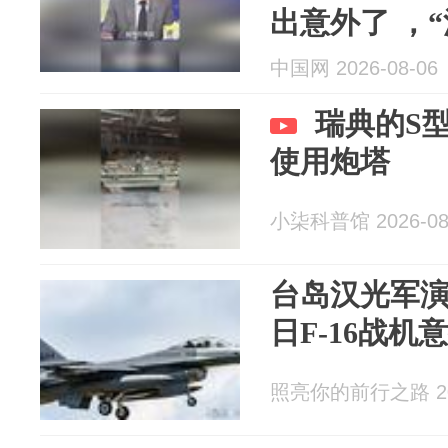
出意外了 ，“
糗，M60A
中国网 2026-08-06
众捡到。帅
瑞典的S
越演越假
使用炮塔
小柒科普馆 2026-08
台岛汉光军
日F-16战机
照亮你的前行之路 202