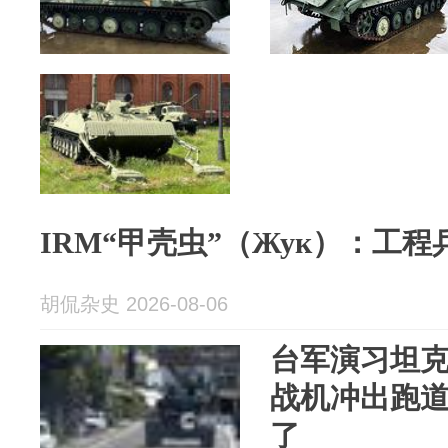
IRM“甲壳虫”（Жук）：工
胡侃杂史 2026-08-06
台军演习坦克
战机冲出跑
了