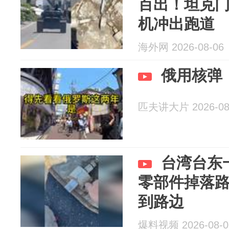
百出！坦克门“
机冲出跑道
海外网 2026-08-06
俄用核弹
匹夫讲大片 2026-08
台湾台东
零部件掉落
到路边
爆料视频 2026-08-0