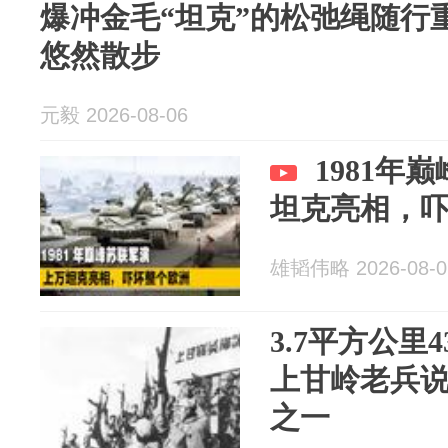
爆冲金毛“坦克”的松弛绳随行
悠然散步
元毅 2026-08-06
1981年
坦克亮相，
雄韬伟略 2026-08-0
3.7平方公里
上甘岭老兵
之一