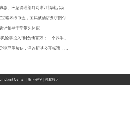
总、应急管理部针对浙江福建启动防汛防台风四级应急响应
坏纸巾盒，宝妈被酒店要求赔付924元！三亚一酒店回复：骨瓷定制！网友一查价格，吵翻了
要求领导干部带头休假
险零投入”到负债百万：一个养牛项目崩盘后，谁该为农户的贷款买单丨红星调查
弹严重短缺，泽连斯基公开喊话，乌克兰失去导弹拦截能力？
laint Center
|
廉正举报
|
侵权投诉