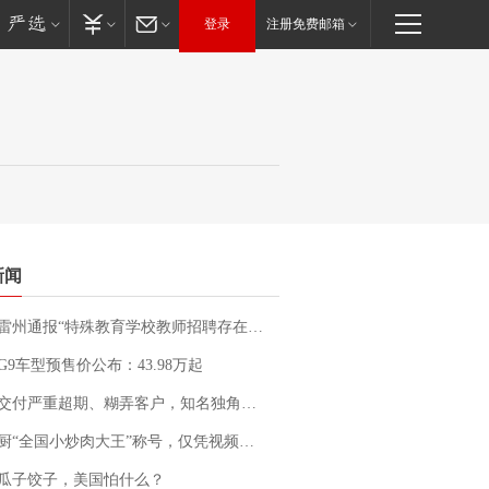
登录
注册免费邮箱
新闻
通报“特殊教育学校教师招聘存在违规行为”：已启动问责程序 副校长被停职
G9车型预售价公布：43.98万起
期、糊弄客户，知名独角兽车企创始人回应：都没证据，将依法采取措施，“本人长期与美国交管局保持沟通，对方表示肯定”
“全国小炒肉大王”称号，仅凭视频评出？中国烹饪协会回应
瓜子饺子，美国怕什么？