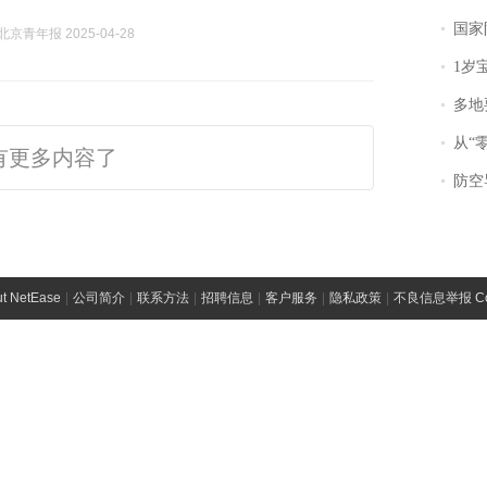
国家防
京青年报 2025-04-28
1岁宝宝碰
多地
从“零风
有更多内容了
防空导
t NetEase
|
公司简介
|
联系方法
|
招聘信息
|
客户服务
|
隐私政策
|
不良信息举报 Comp