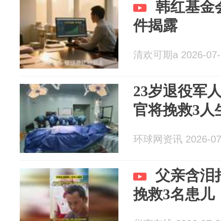
韩红基金
件揭露
清欢可期a 2026-07-
23岁退役军
官将挽救3人
环球网资讯 2026-07
父亲含泪
挽救3名患儿