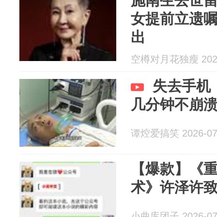
施南生去世
女提前立遗
出
空樽对月花独瘦 2026
失去手机
几分钟不崩
谭焢爱搞笑 2026-07
【爆款】《
术》许泽许
小曲库团子 2026-07