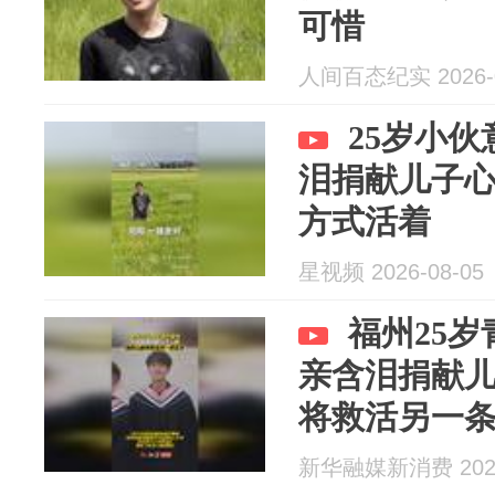
可惜
人间百态纪实 2026-0
25岁小
泪捐献儿子
方式活着
星视频 2026-08-05
福州25
亲含泪捐献
将救活另一
新华融媒新消费 2026