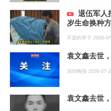
退伍军人
岁生命换种
不甜的李子 2026-07
袁文鑫去世，
深圳晚报 2026-07-2
袁文鑫去世，