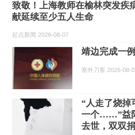
致敬！上海教师在榆林突发疾
献延续至少五人生命
起点新闻 2026-08-07
靖边完成一
塞外刀客 2026-08-0
“人走了烧掉
一个……”益
去世，双双