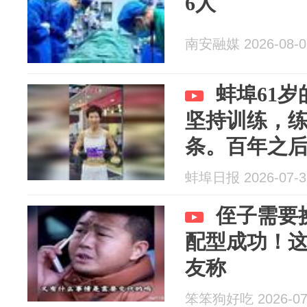
6人
南安融媒 2026-08-0
蚌埠61
坚持训练，
条。百年之
蚌埠日报 2026-07-3
侄子需要
配型成功！
友称
笨笨狗好吃 2026-07