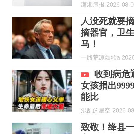
潇湘晨报 2026-08-0
人没死就要
摘器官，卫
马！
一路荒凉如歌a 2026-
收到病危
女孩捐出999
能比
混乱的星空 2026-08
致敬！绛县