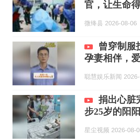
官，让生命
微绛县 2026-08-06
曾穿制服
孕妻相伴，
聪慧娱乐新闻 2026-0
捐出心脏
步25岁的阳
星尘视频 2026-08-0