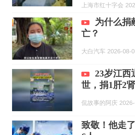
调员邢磊
上海市红十字会 2026
为什么捐
亡？
大白汽车 2026-08-0
23岁江
世，捐1肝2
侃故事的阿庆 2026-0
致敬！他走