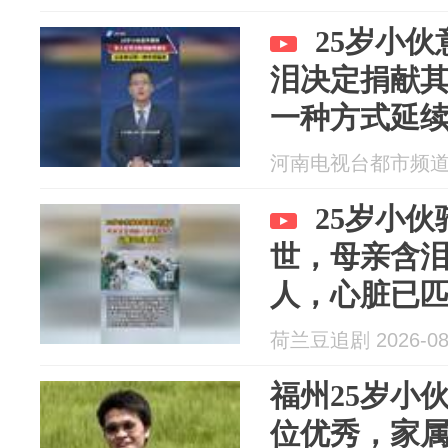
25岁小
泪决定捐献
一种方式延
河南电视台都市频道 20
25岁小
世，母亲含
人，心脏已
荷兰豆追剧 2026-08
福州25岁小
位优秀，家