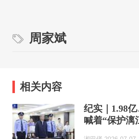
周家斌
相关内容
纪实｜1.9
喊着“保护漓
湘巴佬 2026-07-07