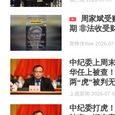
周家斌受
期 非法收受财
青蜂侠Bee 2026-07
中纪委上周
华任上被查
两“虎”被判
上观新闻 2026-07-0
中纪委打虎