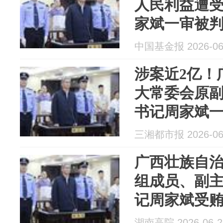
人民利益遭
家斌一审被
中国基金报 2026-06
涉案近2亿！
大常委会原
书记周家斌
三湘都市报 2026-06
广西壮族自
组成员、副
记周家斌受
湖南高院 2026-06-2